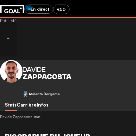
En direct
€50
DAVIDE
ZAPPACOSTA
Atalanta Bergame
Stats
Carrière
Infos
Davide Zappacosta stats