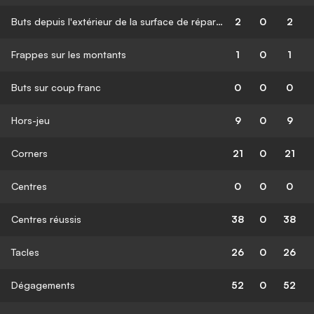
Buts depuis l'extérieur de la surface de réparation
2
0
2
Frappes sur les montants
1
0
1
Buts sur coup franc
0
0
0
Hors-jeu
9
0
9
Corners
21
0
21
Centres
0
0
0
Centres réussis
38
0
38
Tacles
26
0
26
Dégagements
52
0
52