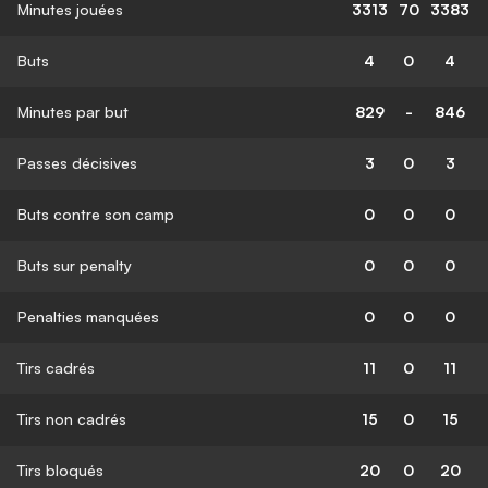
Minutes jouées
3313
70
3383
Buts
4
0
4
Minutes par but
829
-
846
Passes décisives
3
0
3
Buts contre son camp
0
0
0
Buts sur penalty
0
0
0
Penalties manquées
0
0
0
Tirs cadrés
11
0
11
Tirs non cadrés
15
0
15
Tirs bloqués
20
0
20