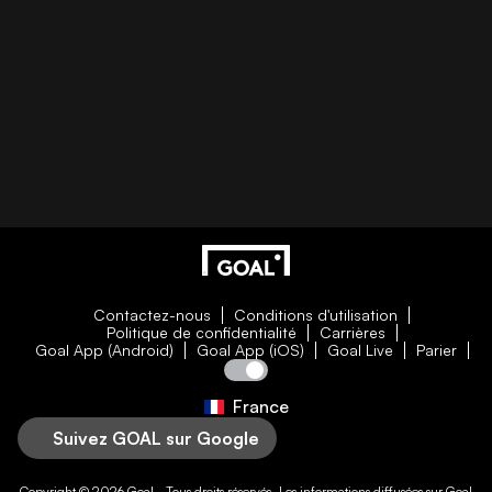
Contactez-nous
Conditions d'utilisation
Politique de confidentialité
Carrières
Goal App (Android)
Goal App (iOS)
Goal Live
Parier
France
Suivez GOAL sur Google
Copyright © 2026
Goal
- Tous droits réservés. Les informations diffusées sur
Goal