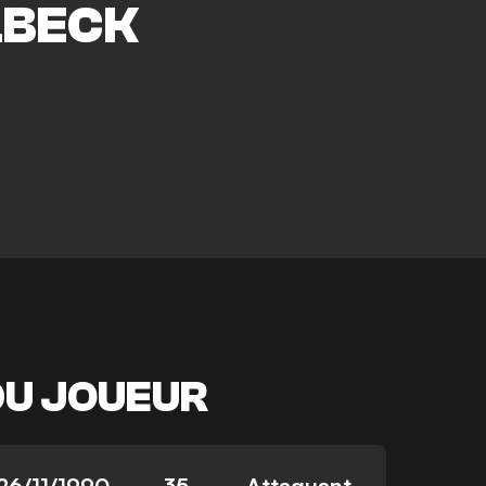
BECK
DU JOUEUR
26/11/1990
35
Attaquant