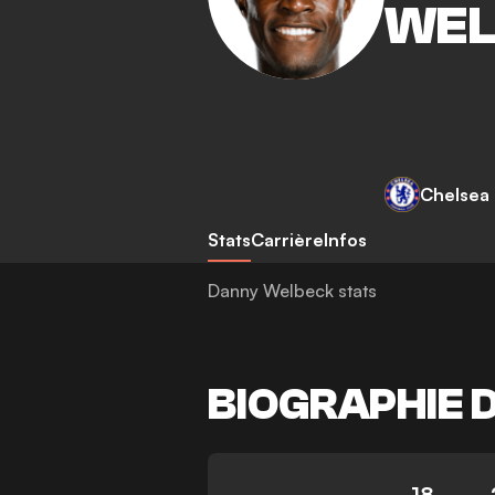
WEL
Chelsea
Stats
Carrière
Infos
Danny Welbeck stats
BIOGRAPHIE 
18