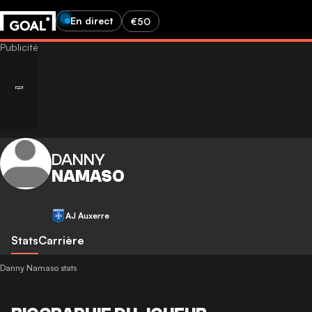
En direct
€50
DANNY
NAMASO
AJ Auxerre
Stats
Carrière
Danny Namaso stats