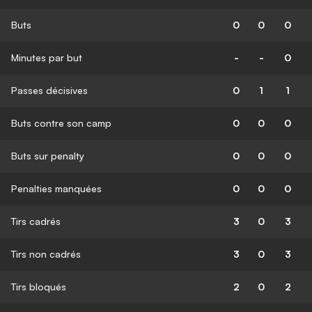
Buts
0
0
0
Minutes par but
-
-
0
Passes décisives
0
1
1
Buts contre son camp
0
0
0
Buts sur penalty
0
0
0
Penalties manquées
0
0
0
Tirs cadrés
3
0
3
Tirs non cadrés
3
0
3
Tirs bloqués
2
0
2