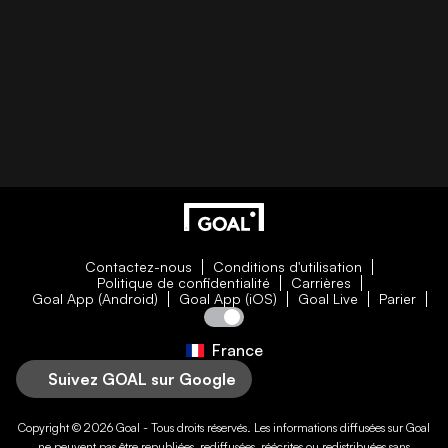
Contactez-nous
Conditions d'utilisation
Politique de confidentialité
Carrières
Goal App (Android)
Goal App (iOS)
Goal Live
Parier
France
Suivez GOAL sur Google
Copyright © 2026
Goal
- Tous droits réservés. Les informations diffusées sur
Goal
ne peuvent pas être republiées, rediffusées, réécrites ou redistribuées sans