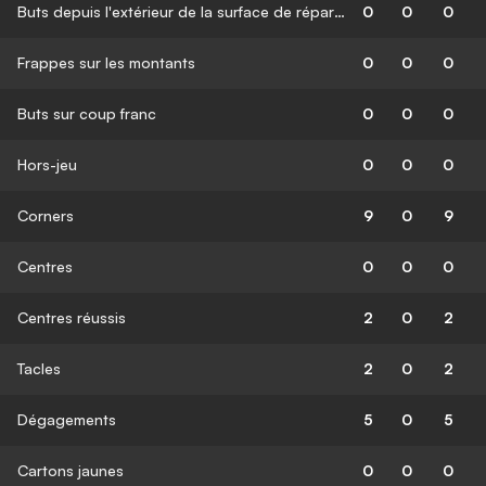
Buts depuis l'extérieur de la surface de réparation
0
0
0
Frappes sur les montants
0
0
0
Buts sur coup franc
0
0
0
Hors-jeu
0
0
0
Corners
9
0
9
Centres
0
0
0
Centres réussis
2
0
2
Tacles
2
0
2
Dégagements
5
0
5
Cartons jaunes
0
0
0