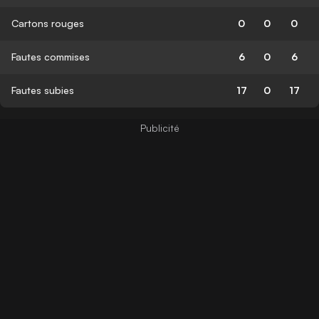
Cartons rouges
0
0
0
Fautes commises
6
0
6
Fautes subies
17
0
17