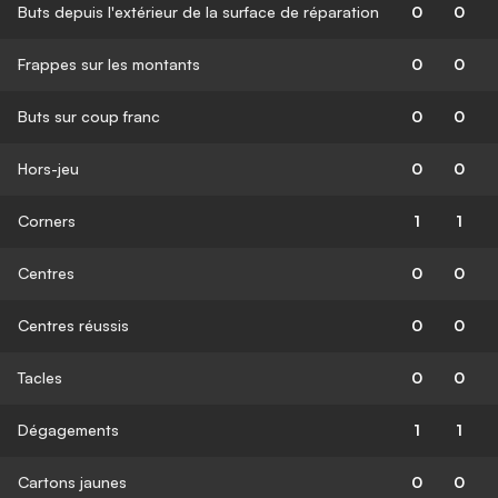
Buts depuis l'extérieur de la surface de réparation
0
0
Frappes sur les montants
0
0
Buts sur coup franc
0
0
Hors-jeu
0
0
Corners
1
1
Centres
0
0
Centres réussis
0
0
Tacles
0
0
Dégagements
1
1
Cartons jaunes
0
0