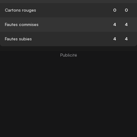
Cartons rouges
0
0
Fautes commises
4
4
Fautes subies
4
4