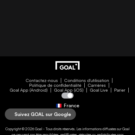
Contactez-nous
Conditions d'utilisation
Politique de confidentialité
Carrières
Goal App (Android)
Goal App (iOS)
Goal Live
Parier
France
Suivez GOAL sur Google
Copyright © 2026
Goal
- Tous droits réservés. Les informations diffusées sur
Goal
ne peuvent pas être republiées, rediffusées, réécrites ou redistribuées sans