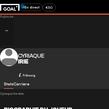
En direct
€50
CYRIAQUE
IRIE
Fribourg
Stats
Carrière
Cyriaque Irie stats