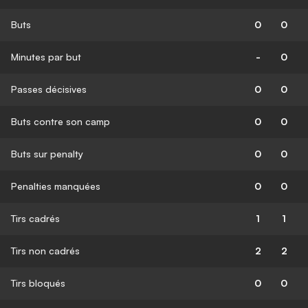
Buts
0
0
Minutes par but
-
0
Passes décisives
0
0
Buts contre son camp
0
0
Buts sur penalty
0
0
Penalties manquées
0
0
Tirs cadrés
1
1
Tirs non cadrés
2
2
Tirs bloqués
0
0