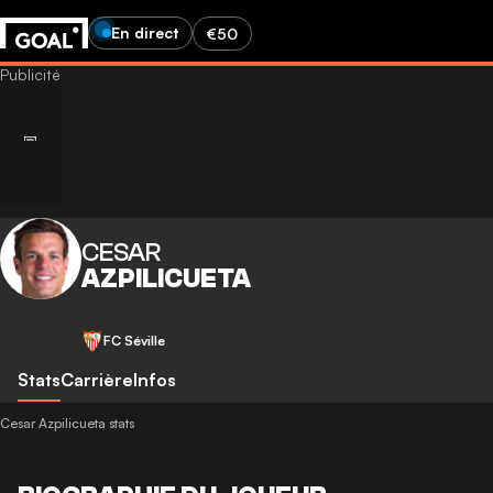
En direct
€50
CESAR
AZPILICUETA
FC Séville
Stats
Carrière
Infos
Cesar Azpilicueta stats