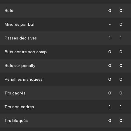
Buts
0
0
Minutes par but
-
0
Passes décisives
1
1
Buts contre son camp
0
0
Buts sur penalty
0
0
Penalties manquées
0
0
Tirs cadrés
0
0
Tirs non cadrés
1
1
Tirs bloqués
0
0