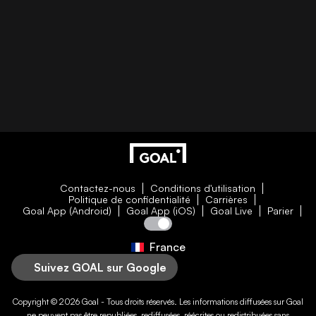
Contactez-nous
Conditions d'utilisation
Politique de confidentialité
Carrières
Goal App (Android)
Goal App (iOS)
Goal Live
Parier
France
Suivez GOAL sur Google
Copyright © 2026
Goal
- Tous droits réservés. Les informations diffusées sur
Goal
ne peuvent pas être republiées, rediffusées, réécrites ou redistribuées sans