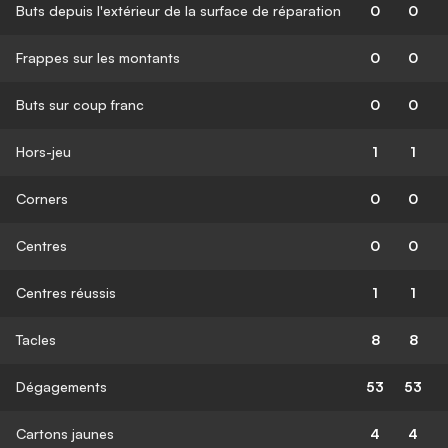
Buts depuis l'extérieur de la surface de réparation
0
0
Frappes sur les montants
0
0
Buts sur coup franc
0
0
Hors-jeu
1
1
Corners
0
0
Centres
0
0
Centres réussis
1
1
Tacles
8
8
Dégagements
53
53
Cartons jaunes
4
4