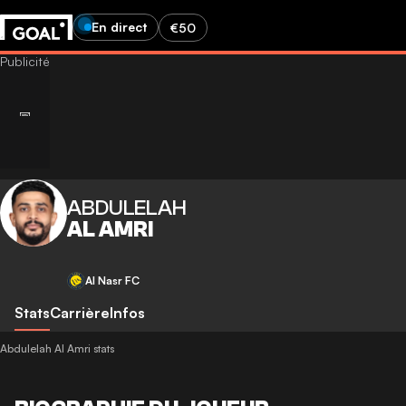
En direct
€50
ABDULELAH
AL AMRI
Al Nasr FC
Stats
Carrière
Infos
Abdulelah Al Amri stats