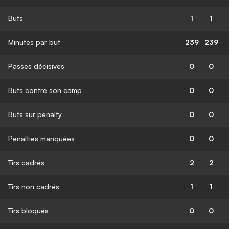
Buts
1
1
Minutes par but
239
239
Passes décisives
0
0
Buts contre son camp
0
0
Buts sur penalty
0
0
Penalties manquées
0
0
Tirs cadrés
2
2
Tirs non cadrés
1
1
Tirs bloqués
0
0