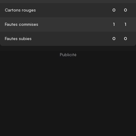
Cartons rouges
0
0
Fautes commises
1
1
Fautes subies
0
0