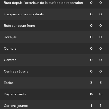
Buts depuis l'extérieur de la surface de réparation
0
0
Frappes sur les montants
0
0
Buts sur coup franc
0
0
Hors-jeu
0
0
Corners
0
0
Centres
0
0
Centres réussis
0
0
Tacles
3
3
Dégagements
15
15
Cartons jaunes
1
1