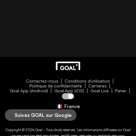
Contactez-nous
Conditions d'utilisation
Politique de confidentialité
Carrières
Goal App (Android)
Goal App (iOS)
Goal Live
Parier
France
Suivez GOAL sur Google
Copyright © 2026
Goal
- Tous droits réservés. Les informations diffusées sur
Goal
ne peuvent pas être republiées, rediffusées, réécrites ou redistribuées sans