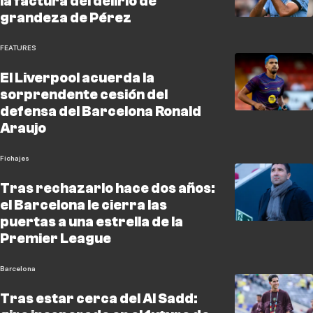
la factura del delirio de
grandeza de Pérez
FEATURES
El Liverpool acuerda la
sorprendente cesión del
defensa del Barcelona Ronald
Araujo
Fichajes
Tras rechazarlo hace dos años:
el Barcelona le cierra las
puertas a una estrella de la
Premier League
Barcelona
Tras estar cerca del Al Sadd: