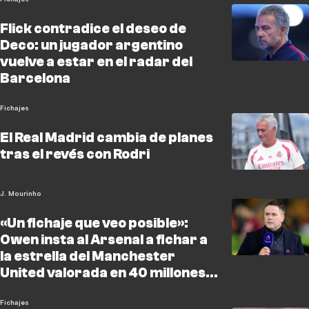
Flick contradice el deseo de
Deco: un jugador argentino
vuelve a estar en el radar del
Barcelona
Fichajes
El Real Madrid cambia de planes
tras el revés con Rodri
J. Mourinho
«Un fichaje que veo posible»:
Owen insta al Arsenal a fichar a
la estrella del Manchester
United valorada en 40 millones
de libras esterlinas
Fichajes