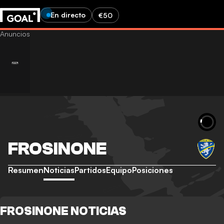
En directo
€50
FROSINONE
Resumen
Noticias
Partidos
Equipo
Posiciones
FROSINONE NOTICIAS