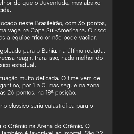
elhor do que o Juventude, mas abaixo
cida.
locado neste Brasileirão, com 36 pontos,
ma vaga na Copa Sul-Americana. O risco
s a equipe tricolor não pode vacilar.
oleada para o Bahia, na última rodada,
recisa reagir. Para isso, nada melhor do
sico estadual.
tuação muito delicada. O time vem de
agantino, por 1 a 0, mas segue na zona
s 26 pontos, na 18ª posição.
o clássico seria catastrófica para o
 o Grêmio na Arena do Grêmio. O
o também é favorável ao Imortal. São 72