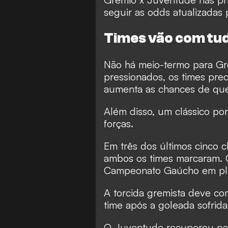
seguir as odds atualizadas
Times vão com tud
Não há meio-termo para G
pressionados, os times prec
aumenta as chances de q
Além disso, um clássico por
forças.
Em três dos últimos cinco 
ambos os times marcaram. O 
Campeonato Gaúcho em ple
A torcida gremista deve c
time após a goleada sofrida
O Juventude recuperou part