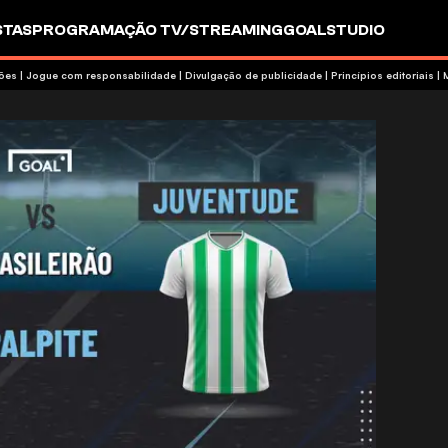
STAS
PROGRAMAÇÃO TV/STREAMING
GOALSTUDIO
termos e condições | Jogue com responsabilidade
|
Divulgação de publicidade
|
Princípios editoriais
|