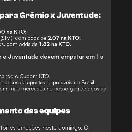
 para Grêmio x Juventude:
60 na
KTO;
(SIM), com odds de
2.07 na
KTO;
os, com odds de
1.82 na
KTO.
io e Juventude devem empatar em 1 a
usando o
Cupom KTO
.
es sites de apostas
disponíveis no Brasil.
rir mais mercados no nosso
guia de apostas
mento das equipes
 fortes emoções neste domingo. O