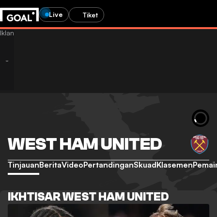
Live
Tiket
WEST HAM UNITED
Tinjauan
Berita
Video
Pertandingan
Skuad
Klasemen
Pemai
IKHTISAR WEST HAM UNITED