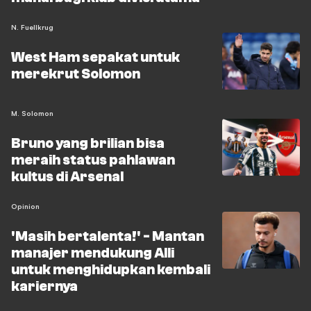
N. Fuellkrug
West Ham sepakat untuk
merekrut Solomon
M. Solomon
Bruno yang brilian bisa
meraih status pahlawan
kultus di Arsenal
Opinion
'Masih bertalenta!' - Mantan
manajer mendukung Alli
untuk menghidupkan kembali
kariernya