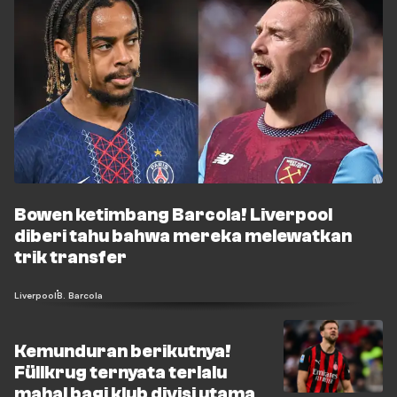
Bowen ketimbang Barcola! Liverpool
diberi tahu bahwa mereka melewatkan
trik transfer
Liverpool
B. Barcola
Kemunduran berikutnya!
Füllkrug ternyata terlalu
mahal bagi klub divisi utama