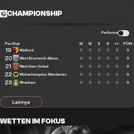
CHAMPIONSHIP
Performa
Pos
Klub
M
M
S
K
+/-
POIN
19
Watford
0
0
0
0
0
0
20
West Bromwich Albion
0
0
0
0
0
0
21
West Ham United
0
0
0
0
0
0
22
Wolverhampton Wanderers
0
0
0
0
0
0
23
Wrexham
0
0
0
0
0
0
Lainnya
WETTEN IM FOKUS