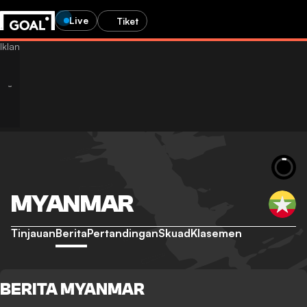
Live
Tiket
MYANMAR
Tinjauan
Berita
Pertandingan
Skuad
Klasemen
BERITA MYANMAR