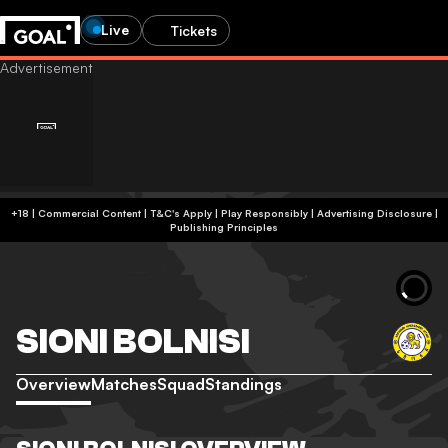
Live
Tickets
+18 | Commercial Content | T&C's Apply | Play Responsibly
|
Advertising Disclosure
|
Publishing Principles
SIONI BOLNISI
Overview
Matches
Squad
Standings