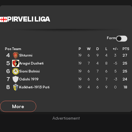
PIRVELI LIGA
Form
Pos
Team
P
W
D
L
+/-
PTS
4
Shturmi
19
6
9
4
3
27
5
Aragvi Dusheti
19
7
4
8
-5
25
6
Sioni Bolnisi
19
6
7
6
5
25
7
Odishi 1919
19
6
6
7
-3
24
8
Kolkheti-1913 Poti
19
4
6
9
0
18
More