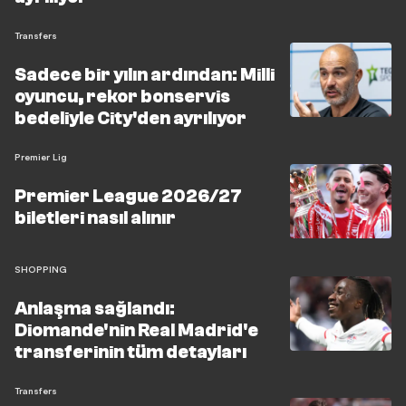
Transfers
Sadece bir yılın ardından: Milli
oyuncu, rekor bonservis
bedeliyle City'den ayrılıyor
Premier Lig
Premier League 2026/27
biletleri nasıl alınır
SHOPPING
Anlaşma sağlandı:
Diomande'nin Real Madrid'e
transferinin tüm detayları
Transfers