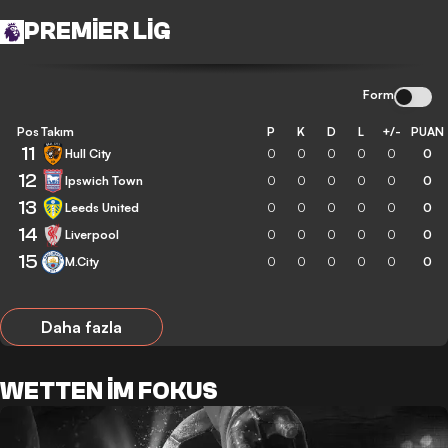
PREMIER LIG
Form
Pos
Takım
P
K
D
L
+/-
PUAN
11
Hull City
0
0
0
0
0
0
12
Ipswich Town
0
0
0
0
0
0
13
Leeds United
0
0
0
0
0
0
14
Liverpool
0
0
0
0
0
0
15
M.City
0
0
0
0
0
0
Daha fazla
WETTEN IM FOKUS