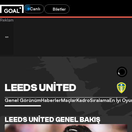
Canlı
Biletler
LEEDS UNITED
Genel Görünüm
Haberler
Maçlar
Kadro
Sıralama
En İyi Oyu
LEEDS UNITED GENEL BAKIŞ