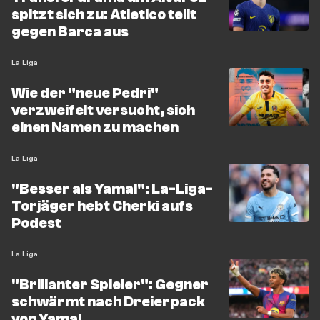
spitzt sich zu: Atletico teilt
gegen Barca aus
La Liga
Wie der "neue Pedri"
verzweifelt versucht, sich
einen Namen zu machen
La Liga
"Besser als Yamal": La-Liga-
Torjäger hebt Cherki aufs
Podest
La Liga
"Brillanter Spieler": Gegner
schwärmt nach Dreierpack
von Yamal