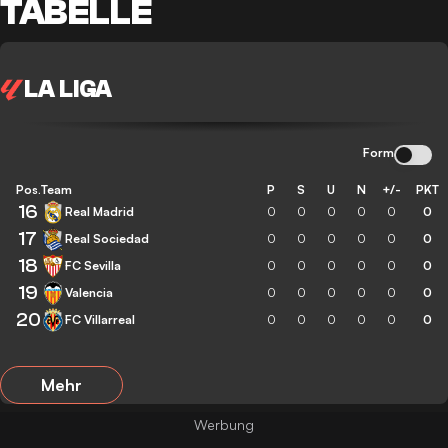
TABELLE
LA LIGA
Form
Pos.
Team
P
S
U
N
+/-
PKT
16
Real Madrid
0
0
0
0
0
0
17
Real Sociedad
0
0
0
0
0
0
18
FC Sevilla
0
0
0
0
0
0
19
Valencia
0
0
0
0
0
0
20
FC Villarreal
0
0
0
0
0
0
Mehr