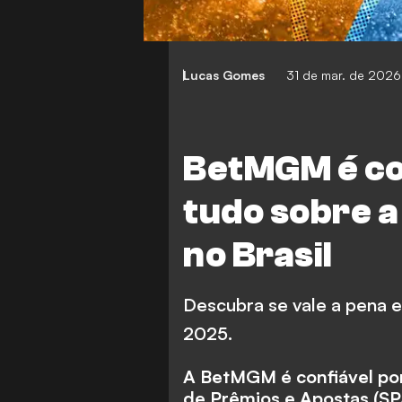
Lucas Gomes
31 de mar. de 2026
BetMGM é co
tudo sobre a
no Brasil
Descubra se vale a pena e
2025.
A BetMGM é confiável por
de Prêmios e Apostas (SPA