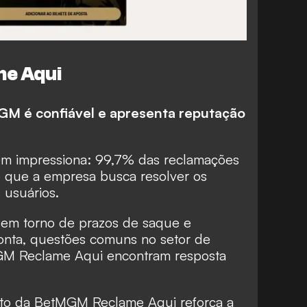
e Aqui
GM é confiável e apresenta reputação
ém impressiona: 99,7% das reclamações
o que a empresa busca resolver os
 usuários.
m em torno de prazos de saque e
conta, questões comuns no setor de
GM Reclame Aqui encontram resposta
to da BetMGM Reclame Aqui reforça a