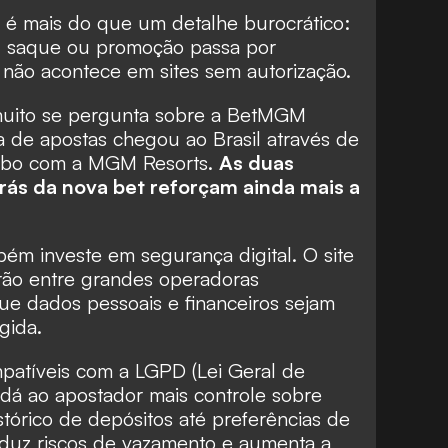
a é mais do que um detalhe burocrático:
o, saque ou promoção passa por
e não acontece em sites sem autorização.
muito se pergunta sobre a BetMGM
 de apostas chegou ao Brasil através de
obo com a MGM Resorts.
As duas
rás da nova bet reforçam ainda mais a
m investe em segurança digital. O site
adrão entre grandes operadoras
que dados pessoais e financeiros sejam
gida.
patíveis com a LGPD (Lei Geral de
dá ao apostador mais controle sobre
tórico de depósitos até preferências de
reduz riscos de vazamento e aumenta a