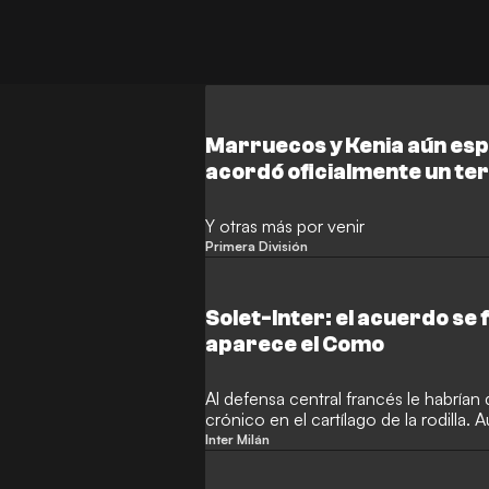
Marruecos y Kenia aún esp
acordó oficialmente un te
Y otras más por venir
Primera División
Solet-Inter: el acuerdo se 
aparece el Como
Al defensa central francés le habría
crónico en el cartílago de la rodilla. 
valoración.
Inter Milán