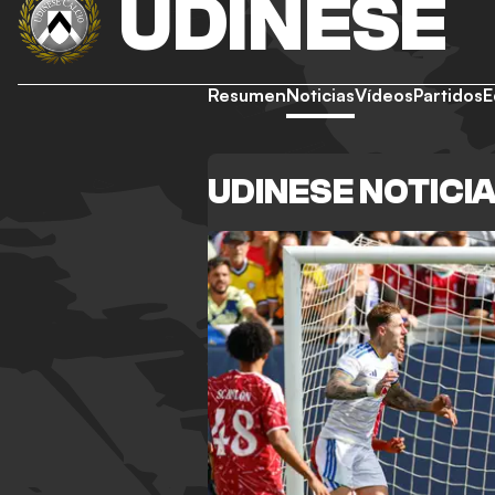
UDINESE
Resumen
Noticias
Vídeos
Partidos
E
UDINESE NOTICI