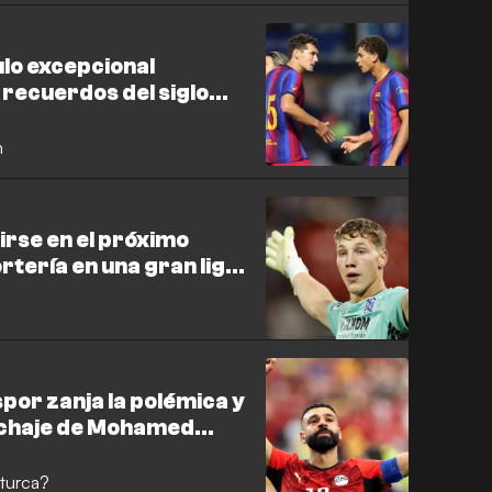
ulo excepcional
 recuerdos del siglo
n
rse en el próximo
rtería en una gran liga
por zanja la polémica y
fichaje de Mohamed
 turca?