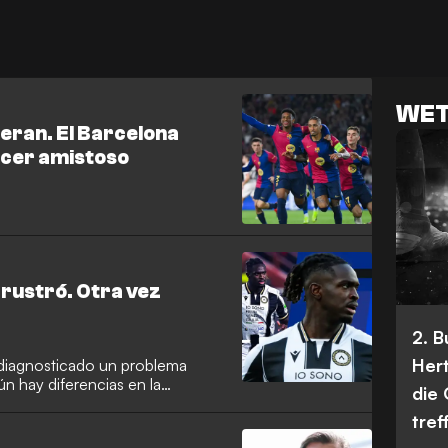
WET
eran. El Barcelona
rcer amistoso
frustró. Otra vez
2. 
Her
n diagnosticado un problema
Aún hay diferencias en la
die
tref