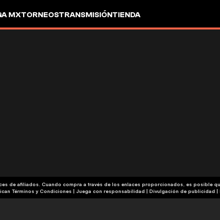
GA MX
TORNEOS
TRANSMISIÓN
TIENDA
aces de afiliados. Cuando compra a través de los enlaces proporcionados, es posible 
| Publicidad | Aplican Términos y Condiciones | Juega con responsabilidad
|
Divulgación de publicidad
|