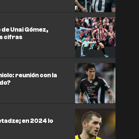
e de Unai Gómez,
s cifras
iolo: reunión con la
ndo?
tadze; en 2024 lo