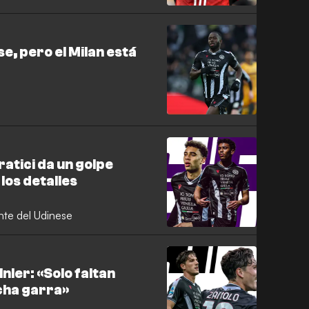
e, pero el Milan está
ratici da un golpe
los detalles
ente del Udinese
nler: «Solo faltan
ucha garra»