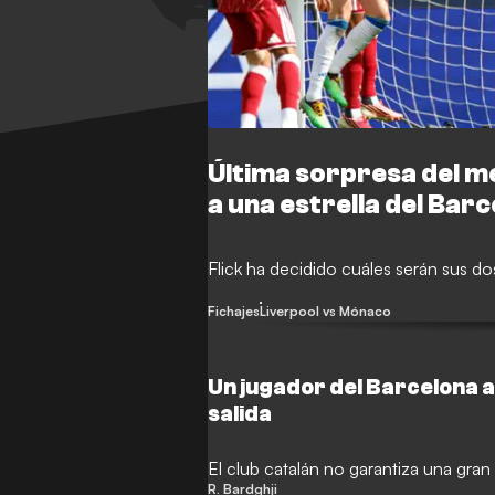
Última sorpresa del me
a una estrella del Bar
Flick ha decidido cuáles serán sus dos
Fichajes
Liverpool vs Mónaco
Un jugador del Barcelona a
salida
El club catalán no garantiza una gran
R. Bardghji