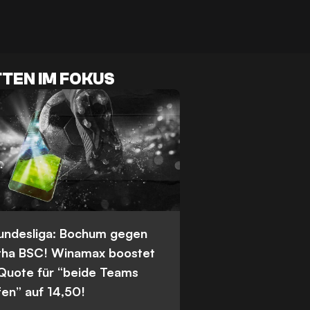
TEN IM FOKUS
Bundesliga: Bochum gegen
tha BSC! Winamax boostet
 Quote für “beide Teams
fen” auf 14,50!