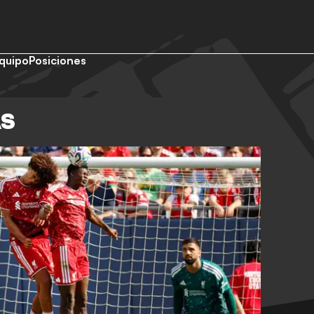
quipo
Posiciones
AS