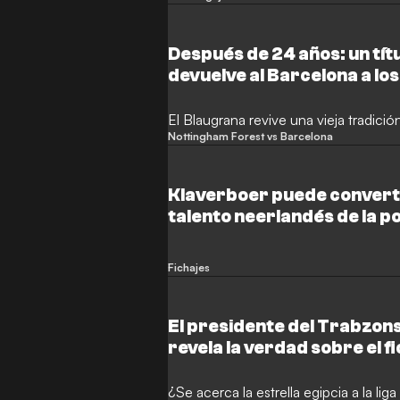
Después de 24 años: un tít
devuelve al Barcelona a los
pasado
El Blaugrana revive una vieja tradició
Nottingham Forest vs Barcelona
Klaverboer puede converti
talento neerlandés de la po
europea
Fichajes
El presidente del Trabzons
revela la verdad sobre el 
Salah
¿Se acerca la estrella egipcia a la liga