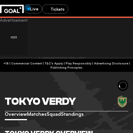
Live
Tickets
+18 | Commercial Content | T&C's Apply | Play Responsibly
|
Advertising Disclosure
|
Publishing Principles
TOKYO VERDY
Overview
Matches
Squad
Standings