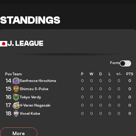
STANDINGS
J. LEAGUE
Form
Pos
Team
P
W
D
L
+/-
PTS
14
Sanfrecce Hiroshima
0
0
0
0
0
0
15
Shimizu S-Pulse
0
0
0
0
0
0
16
Tokyo Verdy
0
0
0
0
0
0
17
V-Varen Nagasaki
0
0
0
0
0
0
18
Vissel Kobe
0
0
0
0
0
0
More