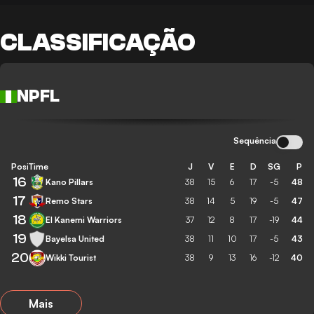
CLASSIFICAÇÃO
NPFL
Sequência
Posição
Time
J
V
E
D
SG
P
16
Kano Pillars
38
15
6
17
-5
48
17
Remo Stars
38
14
5
19
-5
47
18
El Kanemi Warriors
37
12
8
17
-19
44
19
Bayelsa United
38
11
10
17
-5
43
20
Wikki Tourist
38
9
13
16
-12
40
Mais