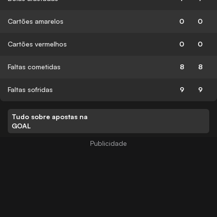
Cartões amarelos
0
0
Cartões vermelhos
0
0
Faltas cometidas
8
8
Faltas sofridas
9
9
Tudo sobre apostas na
GOAL