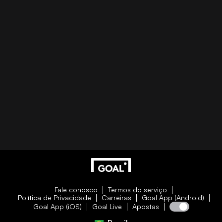
Fale conosco
Termos do serviço
Política de Privacidade
Carreiras
Goal App (Android)
Goal App (iOS)
Goal Live
Apostas