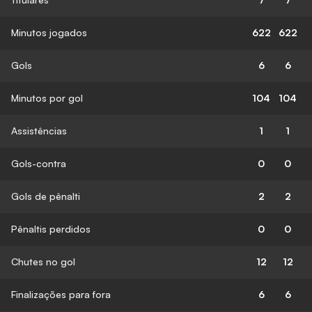
Minutos jogados
622
622
Gols
6
6
Minutos por gol
104
104
Assistências
1
1
Gols-contra
0
0
Gols de pênalti
2
2
Pênaltis perdidos
0
0
Chutes no gol
12
12
Finalizações para fora
6
6