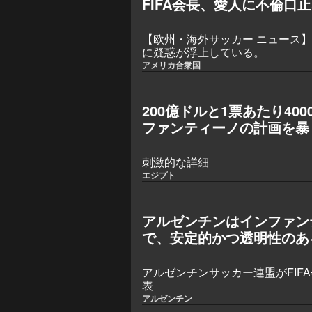
FIFA会長、愛人に不倫口
【欧州・海外サッカー ニュース】
に疑惑が浮上している。
アメリカ合衆国
200億ドルと1票あたり40
ファンティーノの計画を暴
刺激的な詳細
エジプト
アルゼンチンはインファン
で、安定的かつ透明性のあ
アルゼンチンサッカー連盟がFIF
表
アルゼンチン