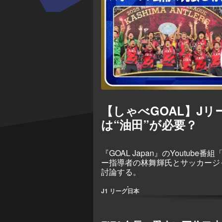
【しゃべGOAL】J
は“油田”が必要？
『GOAL Japan』のYoutu
ー指導者の林舞輝氏とサッカージ
討論する。
J1 リーグ
日本