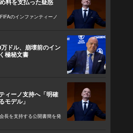
止め料を支払った疑惑
FIFAのインファンティーノ
00万ドル、崩壊前のイン
く極秘文書
ティーノ支持へ「明確
るモデル」
A会長を支持する公開書簡を発