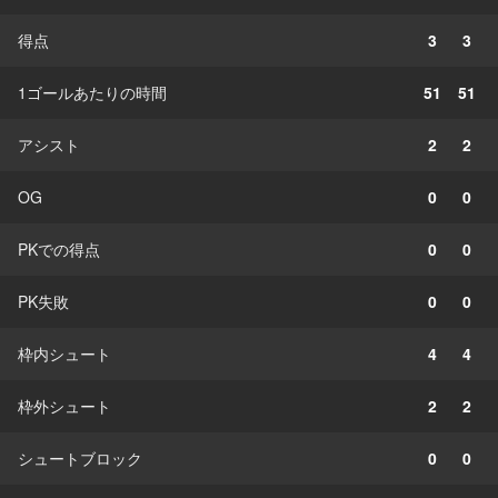
得点
3
3
1ゴールあたりの時間
51
51
アシスト
2
2
OG
0
0
PKでの得点
0
0
PK失敗
0
0
枠内シュート
4
4
枠外シュート
2
2
シュートブロック
0
0