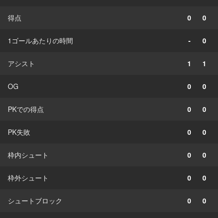
得点
0
0
1ゴールあたりの時間
-
0
アシスト
1
1
OG
0
0
PKでの得点
0
0
PK失敗
0
0
枠内シュート
0
0
枠外シュート
0
0
シュートブロック
0
0