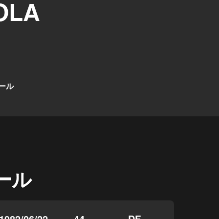
OLA
ール
ール
1982/06/22
44
DF