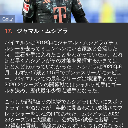
Getty
17
ジャマル・ムシアラ
バイエルンは2019年にジャマル・ムシアラがチェ
ルシーを去ってミュンヘンにいる家族と合流した
時、宝石を手に入れたことをわかっていたが、どれ
ほど早くムシアラがその才能を発揮するかまでは、
ほとんどわかっていなかった。ムシアラは2020年6
月、わずか17歳と115日でブンデスリーガにデビュ
ー。バイエルンでの最年少リーグ出場選手となり、
2020-21シーズンの開幕戦ではシャルケ相手にゴー
ルを決め、歴代最年少得点選手となった。
こうした記録破りの快挙でムシアラは大いにスポッ
トライトを浴びたが、年齢に見合わない成熟さでプ
レッシャーをはねのけてみせた。ムシアラは2022-
23シーズンに大躍進し、公式戦47試合に出場して
32得点に貢献。前線のみならずいくつもの異なるポ