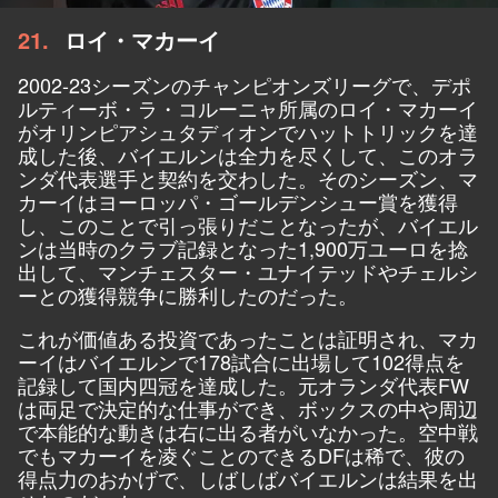
21
ロイ・マカーイ
2002-23シーズンのチャンピオンズリーグで、デポ
ルティーボ・ラ・コルーニャ所属のロイ・マカーイ
がオリンピアシュタディオンでハットトリックを達
成した後、バイエルンは全力を尽くして、このオラ
ンダ代表選手と契約を交わした。そのシーズン、マ
カーイはヨーロッパ・ゴールデンシュー賞を獲得
し、このことで引っ張りだことなったが、バイエル
ンは当時のクラブ記録となった1,900万ユーロを捻
出して、マンチェスター・ユナイテッドやチェルシ
ーとの獲得競争に勝利したのだった。
これが価値ある投資であったことは証明され、マカ
ーイはバイエルンで178試合に出場して102得点を
記録して国内四冠を達成した。元オランダ代表FW
は両足で決定的な仕事ができ、ボックスの中や周辺
で本能的な動きは右に出る者がいなかった。空中戦
でもマカーイを凌ぐことのできるDFは稀で、彼の
得点力のおかげで、しばしばバイエルンは結果を出