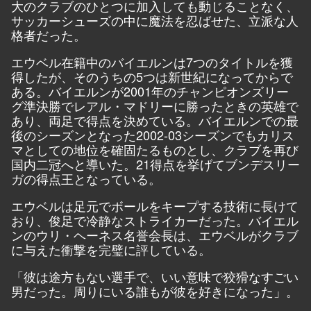
大のクラブのひとつに加入しても動じることなく、
サッカーシューズの中に魔法を忍ばせた、立派な人
格者だった。
エウベル在籍中のバイエルンは7つのタイトルを獲
得したが、そのうちの5つは新世紀になってからで
ある。バイエルンが2001年のチャンピオンズリー
グ準決勝でレアル・マドリーに勝ったときの英雄で
あり、両足で得点を決めている。バイエルンでの最
後のシーズンとなった2002-03シーズンでもカリス
マとしての地位を確固たるものとし、クラブを再び
国内二冠へと導いた。21得点を挙げてブンデスリー
ガの得点王となっている。
エウベルは足元でボールをキープする技術に長けて
おり、俊足で冷静なストライカーだった。バイエル
ンのウリ・ヘーネス名誉会長は、エウベルがクラブ
に与えた衝撃を完璧に評している。
「彼は途方もない選手で、いい意味で狡猾なすごい
男だった。周りにいる誰もが彼を好きになった」。