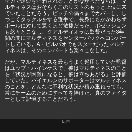
ケガで運命を狂わされることがなかったならば、マ
ルティネスはおそらくこのリストのもっと上位に来
ていたことだろう。ピッチの隅々までカバーし、し
つこくタックルをする選手で、長身にもかかわらず
ボールに対して驚くほど敏捷だった。ポゼッション
も悠々とこなし、グアルディオラは監督だった3年
間の間にマルティネスをセンターバックへコンバー
トしている。A・ビルバオでもスターだったマルテ
ィネスは、そのコンバートも楽々こなした。
だが、マルティネスを最もうまく起用していた監督
はユップ・ハインケスで、彼はマルティネスのこと
を「状況が困難になると、彼は立ちあがる」と評価
していた。バイエルンのサポーターはマルティネス
のことを、どんなに不利な状況が積み重ねっても、
常にチームのためにすべてを捧げた、真のファイタ
ーとして記憶することだろう。