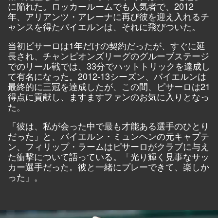
に陥れた。ロッカールームでも人気者で、2012
年、アリアンツ・アレーナに再び彼を迎え入れるチ
ャンスを得たバイエルンは、それに飛びついた。
当初ピサーロは1年だけの契約だったが、すぐに延
長され、チャンピオンズリーグのグルーブステージ
でのリール戦では、33分でハットトリックを達成し
て有名になった。2012-13シーズン、バイエルンは
最終的に三冠を達成したが、この間、ピサーロは21
得点に貢献し、ますますファンのお気に入りとなっ
た。
「彼は、私が会った中で最も才能ある選手のひとり
だった」と、バイエルン・ミュンヘンの元キャプテ
ン、フィリップ・ラームはピサーロがクラブに与え
た衝撃について語っている。「光り輝く見事なサッ
カー選手だった。彼と一緒にプレーできて、楽しか
った」。