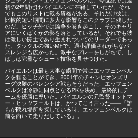
シュテファン・エッフェンベルクは、今世紀では最
初の2年間だけバイエルンに在籍していたが、それ
でもこのリストに載る資格がある。それだけ彼は、
比較的短い期間に多大な影響をこのクラブに残した
のだ。ピッチ外では論争を巻き起こし、そのキャリ
アにいくばくかの影を落としているが、それでも彼
は激しい闘士であり生まれついてのリーダーであっ
た。タックルの強いMFで、過小評価されがちなパ
スレンジも広かった。派手なプレーをしがちで、し
ばしば完璧なシュート技術を見せつけた。
バイエルンは最も大事な瞬間で常にエッフェンベル
クを頼ることができ、2001年のチャンピオンズリ
ーグ決勝のバレンシア戦もそうだった。エッフェン
ベルクは冷静に同点となるPKを決め、最終的にチ
ームを優勝に導いた。バイエルンの元監督オットマ
ー・ヒッツフェルトは、かつてこう言った――「誰
もが隠れ場所を探している時、エッフェンベルクは
前を向いて走りだしている」。