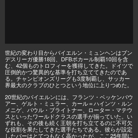
世紀の変わり目からバイエルン・ミュンヘンはブン
デスリーガ優勝18回、DFBポカール制覇10回を含
む、42個ものトロフィーを獲得してきた。ドイツで
圧倒的かつ驚異的な基準を打ち立ててきたのであ
る。チャンピオンズリーグも3度制覇し、サッカー
界最大のクラブのひとつという地位に上りつめた。
20世紀のバイエルンには、フランツ・ベッケンバウ
アー、ゲルト・ミュラー、カール＝ハインツ・ルン
メニゲ、パウル・ブライトナー、ローター・マテウ
スといったワールドクラスの選手が揃っていた。い
ずれも、その後も続く王朝を打ち立てるのに不可欠
な役割を果たしてきた選手たちである。彼らが設定
したバーはとてつもなく高かったが、ここ25年間に