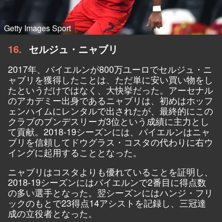
Getty Images Sport
16
セルジュ・ニャブリ
2017年、バイエルンが800万ユーロでセルジュ・ニ
ャブリを獲得したことは、ただ単に安い買い物をし
たというだけではなく、大快挙だった。アーセナル
のアカデミー出身であるニャブリは、初めはホッフ
ェンハイムにレンタルで出されたが、最終的にこの
クラブのブンデスリーガ3位という成績に主力とし
て貢献。2018-19シーズンには、バイエルンはニャ
ブリを信頼してドウグラス・コスタの代わりに右ウ
イングに起用することとなった。
ニャブリはコスタよりも優れていることを証明し、
2018-19シーズンにはバイエルンで2番目に得点数
の多い選手となった。翌シーズンにはハンジ・フリ
ックのもとで23得点14アシストを記録し、三冠達
成の立役者となった。