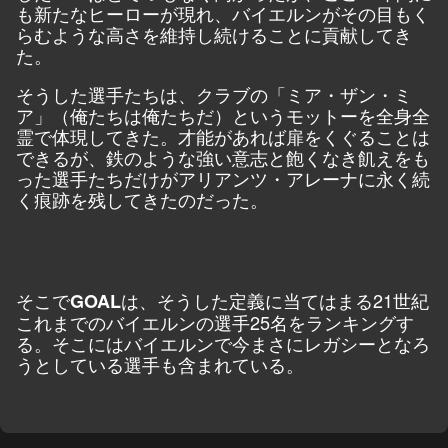
も新たなヒーローが現れ、バイエルンがその目もく
らむような高さを維持し続けることに貢献してき
た。
そうした選手たちは、クラブの「ミア・ザン・ミ
ア」（俺たちは俺たちだ）というモットーを全身全
霊で体現してきた。才能があれば扉をくぐることは
できるが、鉄のような強い意志と飽くなき飢えをも
った選手たちだけがアリアンツ・アレーナに永く続
く痕跡を残してきたのだった。
そこで
は、そうした定義に当てはまる21世紀
GOAL
これまでのバイエルンの選手25名をランキングす
る。そこにはバイエルンで今まさにレガシーとなろ
うとしている選手も含まれている。