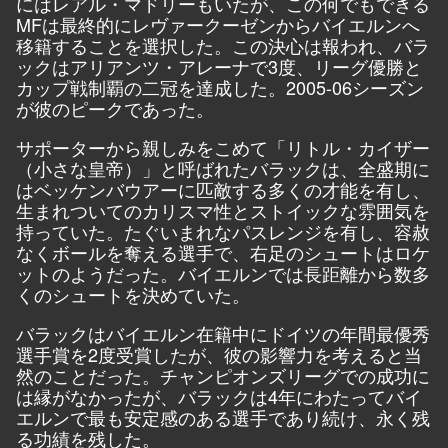
にはレアル・マドリーもいたが、この何でもできる
MFは最終的にレヴァークーゼンからバイエルンへ
移籍することを選択した。この決心は報われ、バラ
ックはアリアンツ・アレーナで3度、リーグ優勝と
カップ戦制覇の二冠を達成した。2005-06シーズン
が彼のピークであった。
サポーターから親しみをこめて「リトル・カイザー
（小さな皇帝）」と呼ばれたバラックは、全盛期に
はベッケンバウアーに匹敵する多くの才能を有し、
生まれついてのカリスマ性とストイックな雰囲気を
持っていた。たぐいまれなパスレンジを有し、容赦
なくボールを奪える選手で、右足のシュートはロケ
ットのようだった。バイエルンでは長距離から数多
くのシュートを決めていた。
バラックはバイエルン在籍中にドイツの年間最優秀
選手賞を2度受賞したが、彼の影響力を考えると当
然のことだった。チャンピオンズリーグでの成功に
は縁がなかったが、バラックは4年にわたってバイ
エルンで最も安定感のある選手であり続け、永く残
る功績を残した。