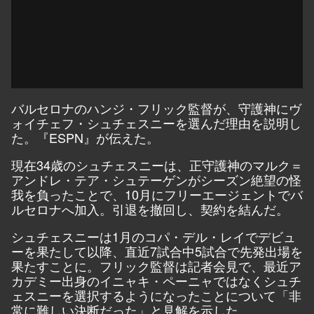
バルセロナのハンジ・フリック監督が、守護神にヴ
ォイチェフ・シュチェスニーを選んだ理由を説明し
た。『ESPN』が伝えた。
現在34歳のシュチェスニーは、正守護神のマルク＝
アンドレ・テア・シュテーゲンがシーズン絶望の怪
我を負ったことで、10月にフリーエージェントでバ
ルセロナへ加入。引退を撤回し、契約を結んだ。
シュチェスニーは1月のコパ・デル・レイでデビュ
ーを果たして以降、直近7試合中5試合で先発出場を
果たすことに。フリック監督は記者会見で、最近ア
カデミー出身のイニャキ・ペーニャではなくシュチ
ェスニーを選択するようになったことについて「非
常に難しい決断だった」と見解を示した。