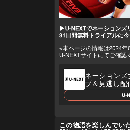
▶U-NEXTでネーション
31日間無料トライアルに
※本ページの情報は2024
U-NEXTサイトにてご確認
ネーションズ
ブ＆見逃し配
U-
この物語を楽しんでい