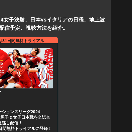
24女子決勝、日本vsイタリアの日程、地上波
ット配信予定、視聴方法を紹介。
は31日間無料トライアル
T
ションズリーグ2024
Tは男子＆女子日本戦を全試合
見逃し配信
！
1日間無料トライアルに登録！