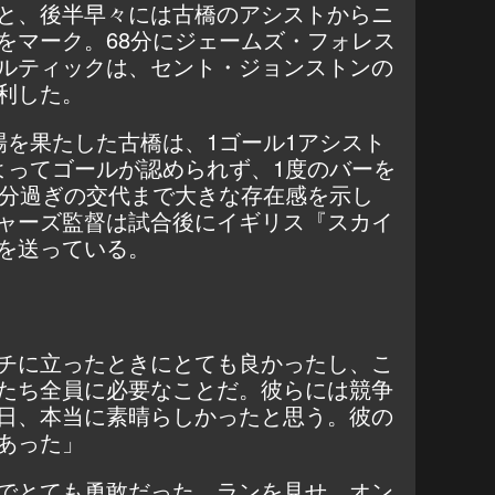
と、後半早々には古橋のアシストからニ
をマーク。68分にジェームズ・フォレス
ルティックは、セント・ジョンストンの
勝利した。
場を果たした古橋は、1ゴール1アシスト
よってゴールが認められず、1度のバーを
0分過ぎの交代まで大きな存在感を示し
ャーズ監督は試合後にイギリス『スカイ
を送っている。
チに立ったときにとても良かったし、こ
たち全員に必要なことだ。彼らには競争
日、本当に素晴らしかったと思う。彼の
あった」
でとても勇敢だった。ランを見せ、オン