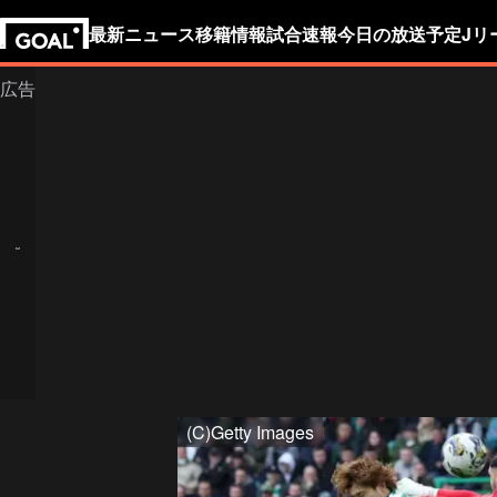
最新ニュース
移籍情報
試合速報
今日の放送予定
Jリ
(C)Getty Images