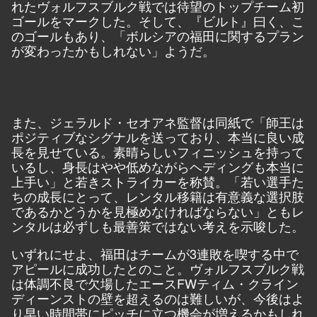
れたヴォルフスブルク戦では待望のトップチーム初
ゴールをマークした。そして、『ビルト』曰く、こ
のゴールもあり、「ボルシアの福田に関するプラン
が変わったかもしれない」ようだ。
また、ジェラルド・セオアネ監督は同紙で「師王は
ポジティブなシグナルを送っており、本当に良い成
長を見せている。素晴らしいフィニッシュを持って
いるし、身長はやや低めながらヘディングも本当に
上手い」と若きストライカーを称賛。「若い選手た
ちの成長にとって、レンタル移籍は有意義な選択肢
であるかどうかを見極めなければならない」ともレ
ンタルは必ずしも最善策ではない考えを示唆した。
いずれにせよ、福田はチームが3連敗を喫する中で
アピールに成功したとのこと。ヴォルフスブルク戦
は体調不良で欠場したエースFWティム・クライン
ディーンストの壁を超えるのは難しいが、今後はよ
り早い時間帯にピッチに立つ機会が増えるかもしれ