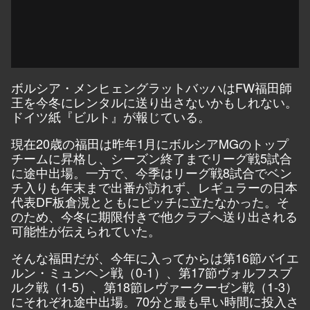
ボルシア・メンヒェングラットバッハはFW福田師
王を今冬にレンタルに送り出さないかもしれない。
ドイツ紙『ビルト』が報じている。
現在20歳の福田は昨年1月にボルシアMGのトップ
チームに昇格し、シーズン終了までリーグ戦5試合
に途中出場。一方で、今季はリーグ戦8試合でベン
チ入りも年末まで出番が訪れず、レギュラーの日本
代表DF板倉滉とともにピッチに立たなかった。そ
のため、今冬に期限付きで他クラブへ送り出される
可能性が伝えられていた。
そんな福田だが、今年に入ってからは第16節バイエ
ルン・ミュンヘン戦（0-1）、第17節ヴォルフスブ
ルク戦（1-5）、第18節レヴァークーゼン戦（1-3）
にそれぞれ途中出場。70分と最も早い時間に投入さ