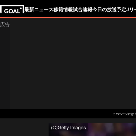
最新ニュース
移籍情報
試合速報
今日の放送予定
Jリ
このページには
(C)Getty Images