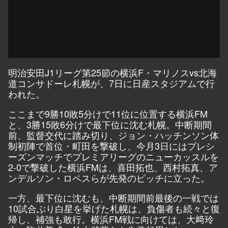
明治安田J1リーグ第25節の横浜F・マリノスvs北海
道コンサドーレ札幌が、7日に日産スタジアムで行
われた。
ここまで9勝10敗5分けで11位に位置する横浜FM
と、3勝15敗6分けで最下位に沈む札幌。中断期間
前、監督交代に踏み切り、ジョン・ハッチンソン体
制初陣で首位・町田を撃破し、今月3日にはプレシ
ーズンマッチでプレミアリーグのニューカッスルを
2-0で撃破した横浜FMは、喜田拓也、西村拓真、ア
ンデルソン・ロペスらが先発のピッチに立った。
一方、最下位に沈むも、中断期間前最後の一戦では
10試合ぶり白星を挙げた札幌は、負傷者も続々と復
帰し、補強も敢行。横浜FM戦に向けては、大﨑玲