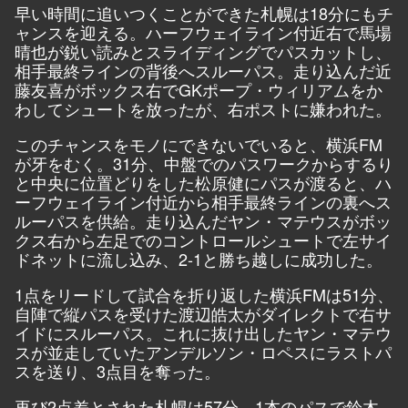
早い時間に追いつくことができた札幌は18分にもチ
ャンスを迎える。ハーフウェイライン付近右で馬場
晴也が鋭い読みとスライディングでパスカットし、
相手最終ラインの背後へスルーパス。走り込んだ近
藤友喜がボックス右でGKポープ・ウィリアムをか
わしてシュートを放ったが、右ポストに嫌われた。
このチャンスをモノにできないでいると、横浜FM
が牙をむく。31分、中盤でのパスワークからするり
と中央に位置どりをした松原健にパスが渡ると、ハ
ーフウェイライン付近から相手最終ラインの裏へス
ルーパスを供給。走り込んだヤン・マテウスがボッ
クス右から左足でのコントロールシュートで左サイ
ドネットに流し込み、2-1と勝ち越しに成功した。
1点をリードして試合を折り返した横浜FMは51分、
自陣で縦パスを受けた渡辺皓太がダイレクトで右サ
イドにスルーパス。これに抜け出したヤン・マテウ
スが並走していたアンデルソン・ロペスにラストパ
スを送り、3点目を奪った。
再び2点差とされた札幌は57分、1本のパスで鈴木