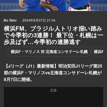
Ao Sato
2024年8月07日 21:34
横浜FM、ブラジル人トリオ揃い踏み
で今季初の3連勝！ 最下位・札幌は一
歩及ばず…今季初の連勝逃す
横浜F・マリノス 対 北海道コンサドーレ札幌
横浜F
【Jリーグ（J1）最新情報】明治安田J1リーグ第25
節の横浜F・マリノスvs北海道コンサドーレ札幌が
8月7日に開催。