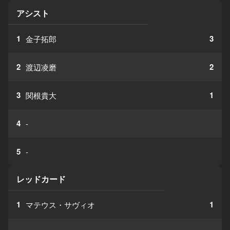
アシスト
1
3
金子拓郎
2
2
渡辺凌磨
3
1
関根貴大
4
-
5
-
レッドカード
1
1
マテウス・サヴィオ