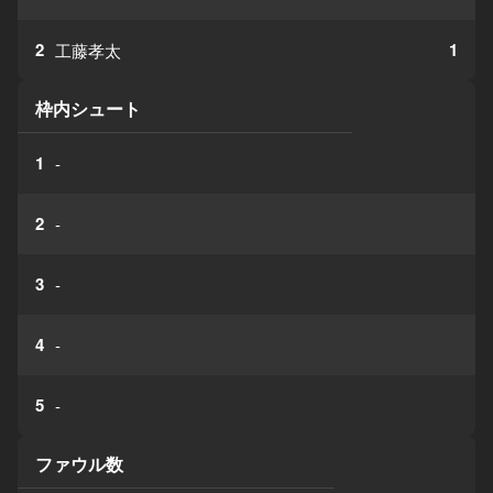
2
1
工藤孝太
枠内シュート
1
-
2
-
3
-
4
-
5
-
ファウル数