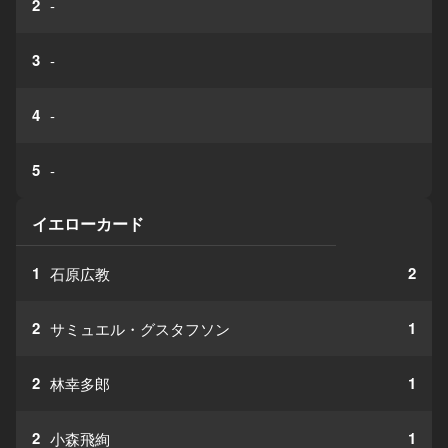
2
-
3
-
4
-
5
-
イエローカード
1
2
石原広教
2
1
サミュエル・グスタフソン
2
1
林幸多郎
2
1
小森飛絢