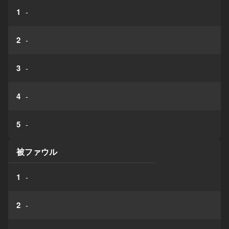
1
-
2
-
3
-
4
-
5
-
被ファウル
1
-
2
-