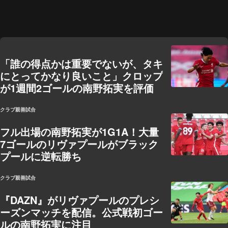
「誰の得点かは重要でないが、タキ
にとってかなり良いこと」クロップ
が1週間2ゴールの南野拓実を評価
クラブ親善試合
フル出場の南野拓実が1G1A！大量
7ゴールのリヴァプールがブラック
プールに逆転勝ち
クラブ親善試合
『DAZN』がリヴァプールのプレシ
ーズンマッチを配信。公式戦初ゴー
ルの南野拓実に注目