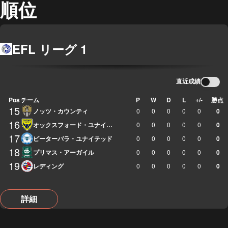
順位
EFL リーグ 1
直近成績
Pos
チーム
P
W
D
L
+/-
勝点
15
ノッツ・カウンティ
0
0
0
0
0
0
16
オックスフォード・ユナイテッド
0
0
0
0
0
0
17
ピーターバラ・ユナイテッド
0
0
0
0
0
0
18
プリマス・アーガイル
0
0
0
0
0
0
19
レディング
0
0
0
0
0
0
詳細