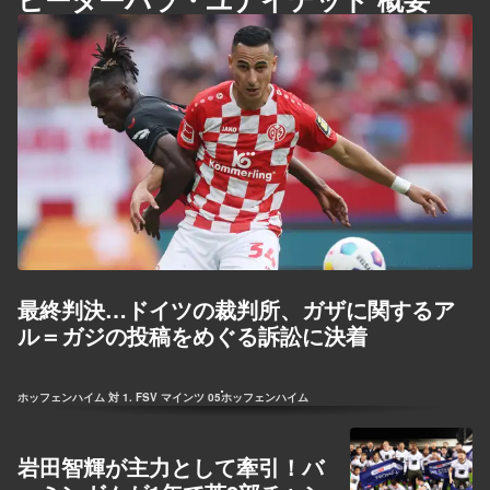
最終判決…ドイツの裁判所、ガザに関するア
ル＝ガジの投稿をめぐる訴訟に決着
ホッフェンハイム 対 1. FSV マインツ 05
ホッフェンハイム
岩田智輝が主力として牽引！バ