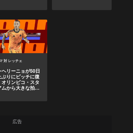
マ 対 レッチェ
ンヘリーニョが50日
上ぶりにピッチに復
：オリンピコ・スタ
アムから大きな拍手
送られた