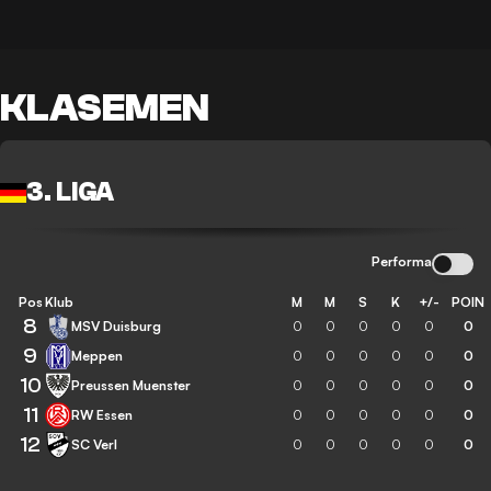
KLASEMEN
3. LIGA
Performa
Pos
Klub
M
M
S
K
+/-
POIN
8
MSV Duisburg
0
0
0
0
0
0
9
Meppen
0
0
0
0
0
0
10
Preussen Muenster
0
0
0
0
0
0
11
RW Essen
0
0
0
0
0
0
12
SC Verl
0
0
0
0
0
0