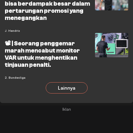
bisa berdampak besar dalam
pertarungan promosi yang
menegangkan
J. Hendrix
📽️ | Seorang penggemar
marah mencabut monitor
VAR untuk menghentikan
tinjauan penalti.
2. Bundesliga
Lainnya