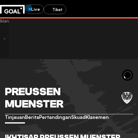
Live
Tiket
PREUSSEN
MUENSTER
Tinjauan
Berita
Pertandingan
Skuad
Klasemen
IKHTISAR PREUSSEN MUENSTER