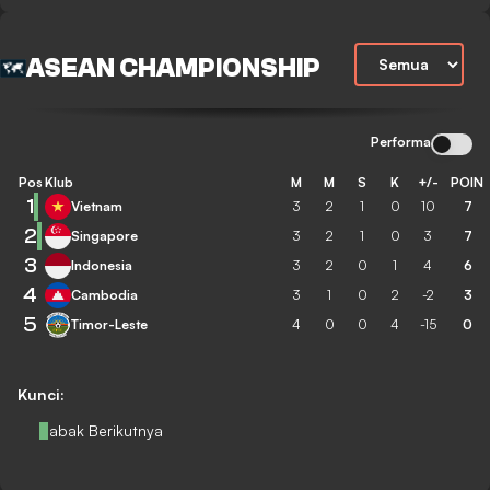
ASEAN CHAMPIONSHIP
Performa
Pos
Klub
M
M
S
K
+/-
POIN
1
Vietnam
3
2
1
0
10
7
2
Singapore
3
2
1
0
3
7
3
Indonesia
3
2
0
1
4
6
4
Cambodia
3
1
0
2
-2
3
5
Timor-Leste
4
0
0
4
-15
0
Kunci:
Babak Berikutnya