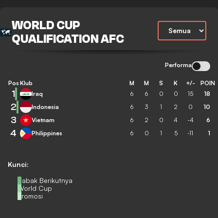
WORLD CUP
QUALIFICATION AFC
Performa
Pos
Klub
M
M
S
K
+/-
POIN
1
Iraq
6
6
0
0
15
18
2
Indonesia
6
3
1
2
0
10
3
Vietnam
6
2
0
4
-4
6
4
Philippines
6
0
1
5
-11
1
Kunci:
Babak Berikutnya
World Cup
Promosi