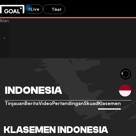
Live
Tiket
INDONESIA
Tinjauan
Berita
Video
Pertandingan
Skuad
Klasemen
KLASEMEN INDONESIA