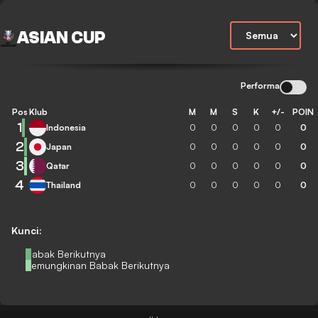
ASIAN CUP
Performa
Pos
Klub
M
M
S
K
+/-
POIN
1
Indonesia
0
0
0
0
0
0
2
Japan
0
0
0
0
0
0
3
Qatar
0
0
0
0
0
0
4
Thailand
0
0
0
0
0
0
Kunci:
Babak Berikutnya
Kemungkinan Babak Berikutnya