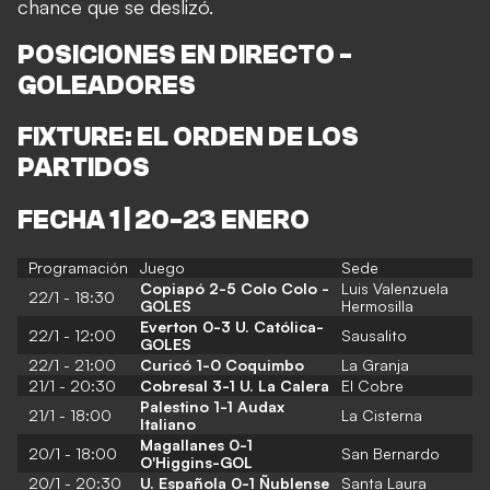
chance que se deslizó.
POSICIONES EN DIRECTO
-
GOLEADORES
FIXTURE: EL ORDEN DE LOS
PARTIDOS
FECHA 1 | 20-23 ENERO
Programación
Juego
Sede
Copiapó 2-5 Colo Colo
-
Luis Valenzuela
22/1 - 18:30
GOLES
Hermosilla
Everton 0-3 U. Católica-
22/1 - 12:00
Sausalito
GOLES
22/1 - 21:00
Curicó 1-0 Coquimbo
La Granja
21/1 - 20:30
Cobresal 3-1 U. La Calera
El Cobre
Palestino 1-1 Audax
21/1 - 18:00
La Cisterna
Italiano
Magallanes 0-1
20/1 - 18:00
San Bernardo
O'Higgins-GOL
20/1 - 20:30
U. Española 0-1 Ñublense
Santa Laura