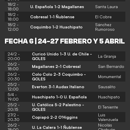
18/2 -
U. Española 1-2 Magallanes
Santa Laura
18:00
18/2 -
Cobresal 1-1 Ñublense
El Cobre
18:00
18/2 -
Sánchez
Coquimbo 1-2 Huachipato
12:00
Rumoroso
FECHA 6 | 24-27 FEBRERO Y 5 ABRIL
24/2 -
Curicó Unido 1-3 U. de Chile -
La Granja
20:00
GOLES
26/2 -
Magallanes 2-1 Cobresal
San Bernardo
18:00
26/2 -
Colo Colo 2-3 Coquimbo -
Monumental
20:30
GOLES
25/2 -
Everton 3-1 Audax Italiano
Sausalito
12:00
5/4 -
Huachipato 1-0 U. Española
Huachipato
19:00
25/2 -
U. Católica 5-2 Palestino -
El Teniente
20:15
GOLES
27/2 -
Luis
Copiapó 2-2 O'Higgins
20.30
Valenzuela
26/2 -
Nicolás
U. La Calera 1-1 Ñublense
18:00
Chahuán