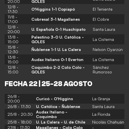
20:00
GOLES
12/8 -
O'Higgins 1-1 Copiapó
El Teniente
17:30
11/8 -
Cobresal 3-1 Magallanes
El Cobre
17:00
12/8 -
U. Española 0-1 Huachipato
Santa Laura
20:00
13/8 -
Palestino 3-0 U. Católica -
La Cisterna
15:00
GOLES
15/8 -
Ñublense 1-1 U. La Calera
Nelson Oyarzún
12:30
13/8 -
Audax Italiano 0-1 Everton
La Cisterna
15:00
12/8 -
Coquimbo 2-2 Colo Colo -
Sánchez
15:00
GOLES
Rumoroso
FECHA 22 | 25-28 AGOSTO
26/8 -
Curicó - O'Higgins
La Granja
20:00
26/8 - 17:30
U. Católica - Ñublense
Santa Laura
Audax Italiano -
25/8 - 20:30
La Florida
Coquimbo
25/8 - 18:00
U. La Calera - U. de Chile
Nicolás Chahuán
27/8 - 17:30
Magallanes - Colo Colo
-