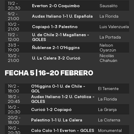
11/2 -
Everton 2-0 Coquimbo
Sausalito
20:30
9/2 -
Audax Italiano 1-1 U. Española
La Florida
21:00
10/2 -
Copiapó 1-3 Palestino
Luis Valenzuela
21:00
11/2 -
U. de Chile 2-1 Magallanes -
La Portada
12:00
GOLES
31/3 -
Nelson
Ñublense 2-1 O'Higgins
19:00
Oyarzún
10/2 -
Nicolás
U. La Calera 3-2 Curicó
21:00
Chahuán
FECHA 5 | 16-20 FEBRERO
19/2 -
O'Higgins 0-1 U. de Chile -
El Teniente
18:00
GOL
18/2 -
Audax Italiano 1-2 U. Católica -
La Florida
20:45
GOLES
16/2 -
Curicó 1-2 Copiapó
La Granja
20:30
20/2 -
Palestino 1-1 U. La Calera
La Cisterna
18:00
19/2 -
Colo Colo 1-1 Everton
-
GOLES
Monumental
20:30