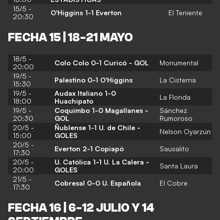
15/5 -
O'Higgins 1-1 Everton
El Teniente
20:30
FECHA 15 | 18-21 MAYO
18/5 -
Colo Colo 0-1 Curicó - GOL
Monumental
20:00
19/5 -
Palestino 0-1 O'Higgins
La Cisterna
15:30
19/5 -
Audax Italiano 1-0
La Florida
18:00
Huachipato
19/5 -
Coquimbo 1-0 Magallanes -
Sánchez
20:30
GOL
Rumoroso
20/5 -
Ñublense 1-1 U. de Chile -
Nelson Oyarzún
15:00
GOLES
20/5 -
Everton 2-1 Copiapó
Sausalito
17:30
20/5 -
U. Católica 1-1 U. La Calera -
Santa Laura
20:00
GOLES
21/5 -
Cobresal 0-0 U. Española
El Cobre
17:30
FECHA 16 | 6-12 JULIO Y 14