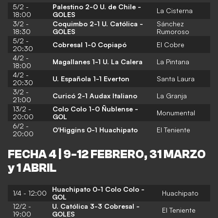
5/2 -
Palestino 2-0 U. de Chile -
La Cisterna
18:00
GOLES
3/2 -
Coquimbo 2-1 U. Católica -
Sánchez
18:30
GOLES
Rumoroso
5/2 -
Cobresal 1-0 Copiapó
El Cobre
20:30
4/2 -
Magallanes 1-1 U. La Calera
La Pintana
18:00
4/2 -
U. Española 1-1 Everton
Santa Laura
20:30
3/2 -
Curicó 2-1 Audax Italiano
La Granja
21:00
13/2 -
Colo Colo 1-0 Ñublense
-
Monumental
20:00
GOL
6/2 -
O'Higgins 0-1 Huachipato
El Teniente
20:00
FECHA 4 | 9-12 FEBRERO, 31 MARZO
y 1 ABRIL
Huachipato 0-1 Colo Colo
-
1/4 - 12:00
Huachipato
GOL
12/2 -
U. Católica 3-3 Cobresal -
El Teniente
19:00
GOLES