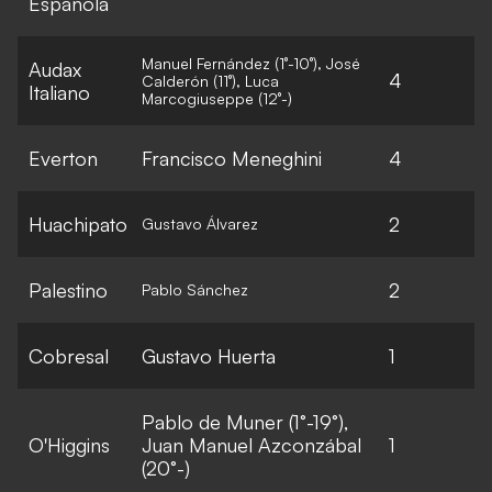
Española
Manuel Fernández (1°-10°), José
Audax
4
Calderón (11°), Luca
Italiano
Marcogiuseppe (12°-)
Everton
Francisco Meneghini
4
Huachipato
2
Gustavo Álvarez
Palestino
2
Pablo Sánchez
Cobresal
Gustavo Huerta
1
Pablo de Muner (1°-19°),
O'Higgins
Juan Manuel Azconzábal
1
(20°-)