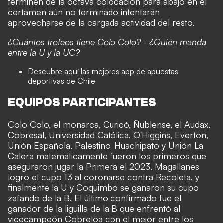
terminen de la octava colocación para abajo en el
certamen aún no terminado intentarán
aprovecharse de la cargada actividad del resto.
¿Cuántos trofeos tiene Colo Colo?
-
¿Quién manda
entre la U y la UC?
Descubre aquí las
mejores app de apuestas
deportivas
de Chile
EQUIPOS PARTICIPANTES
Colo Colo, el
monarca
, Curicó, Ñublense, el Audax,
Cobresal, Universidad Católica, O'Higgins, Everton,
Unión Española, Palestino, Huachipato y Unión La
Calera matemáticamente fueron los primeros que
aseguraron jugar la Primera el 2023. Magallanes
logró el cupo 13 al coronarse contra Recoleta, y
finalmente la U y Coquimbo se ganaron su cupo
zafando de la B. El último confirmado fue el
ganador de la liguilla de la B que enfrentó al
vicecampeón
Cobreloa con el mejor entre los