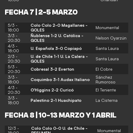
FECHA 7 | 2-5 MARZO
5/3 -
Colo Colo 2-0 Magallanes -
Monumental
18:00
GOLES
3/3 -
Ñublense 1-2 U. Católica -
Nelson Oyarzún
20:30
GOLES
4/3 -
U. Española 3-0 Copiapó
Santa Laura
18:00
2/3 -
U. de Chile 1-1 U. La Calera -
Santa Laura
20:30
GOLES
5/3 -
Cobresal 3-2 Everton
El Cobre
20:30
3/3 -
Sánchez
Coquimbo 3-1 Audax Italiano
18:00
Rumoroso
4/3 -
O'Higgins 2-2 Curicó
El Teniente
20:30
3/3 -
Palestino 2-1 Huachipato
La Cisterna
18:00
FECHA 8 | 10-13 MARZO Y 1 ABRIL
12/3 -
Colo Colo 0-0 U. de Chile -
Monumental
18:00
RESUMEN