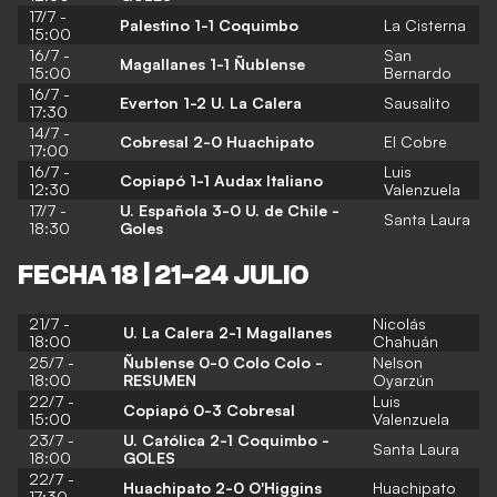
17/7 -
Palestino 1-1 Coquimbo
La Cisterna
15:00
16/7 -
San
Magallanes 1-1 Ñublense
15:00
Bernardo
16/7 -
Everton 1-2 U. La Calera
Sausalito
17:30
14/7 -
Cobresal 2-0 Huachipato
El Cobre
17:00
16/7 -
Luis
Copiapó 1-1 Audax Italiano
12:30
Valenzuela
17/7 -
U. Española 3-0 U. de Chile -
Santa Laura
18:30
Goles
FECHA 18 | 21-24 JULIO
21/7 -
Nicolás
U. La Calera 2-1 Magallanes
18:00
Chahuán
25/7 -
Ñublense 0-0 Colo Colo -
Nelson
18:00
RESUMEN
Oyarzún
22/7 -
Luis
Copiapó 0-3 Cobresal
15:00
Valenzuela
23/7 -
U. Católica 2-1 Coquimbo -
Santa Laura
18:00
GOLES
22/7 -
Huachipato 2-0 O'Higgins
Huachipato
17:30