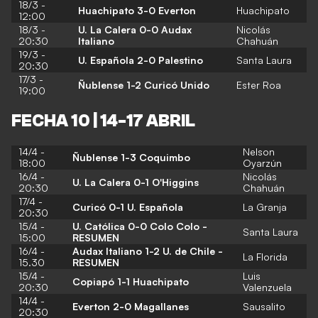
18/3 -
Huachipato 3-0 Everton
Huachipato
12:00
18/3 -
U. La Calera 0-0 Audax
Nicolás
20:30
Italiano
Chahuán
19/3 -
U. Española 2-0 Palestino
Santa Laura
20:30
17/3 -
Ñublense 1-2 Curicó Unido
Ester Roa
19:00
FECHA 10 | 14-17 ABRIL
14/4 -
Nelson
Ñublense 1-3 Coquimbo
18:00
Oyarzún
16/4 -
Nicolás
U. La Calera 0-1 O'Higgins
20:30
Chahuán
17/4 -
Curicó 0-1 U. Española
La Granja
20:30
15/4 -
U. Católica 0-0 Colo Colo -
Santa Laura
15:00
RESUMEN
16/4 -
Audax Italiano 1-2 U. de Chile -
La Florida
15.30
RESUMEN
15/4 -
Luis
Copiapó 1-1 Huachipato
20:30
Valenzuela
14/4 -
Everton 2-0 Magallanes
Sausalito
20:30