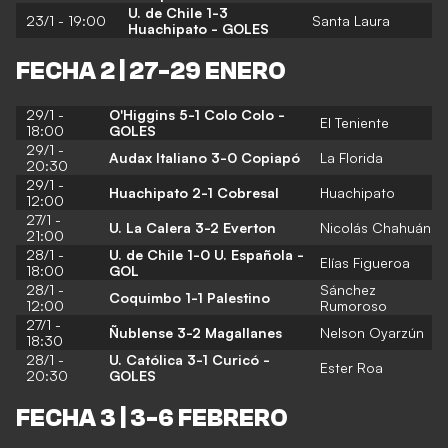
U. de Chile 1-3
23/1 - 19:00
Santa Laura
Huachipato - GOLES
FECHA 2 | 27-29 ENERO
29/1 -
O'Higgins 5-1 Colo Colo
-
El Teniente
18:00
GOLES
29/1 -
Audax Italiano 3-0 Copiapó
La Florida
20:30
29/1 -
Huachipato 2-1 Cobresal
Huachipato
12:00
27/1 -
U. La Calera 3-2 Everton
Nicolás Chahuán
21:00
28/1 -
U. de Chile 1-0 U. Española -
Elías Figueroa
18:00
GOL
28/1 -
Sánchez
Coquimbo 1-1 Palestino
12:00
Rumoroso
27/1 -
Ñublense 3-2 Magallanes
Nelson Oyarzún
18:30
28/1 -
U. Católica 3-1 Curicó -
Ester Roa
20:30
GOLES
FECHA 3 | 3-6 FEBRERO