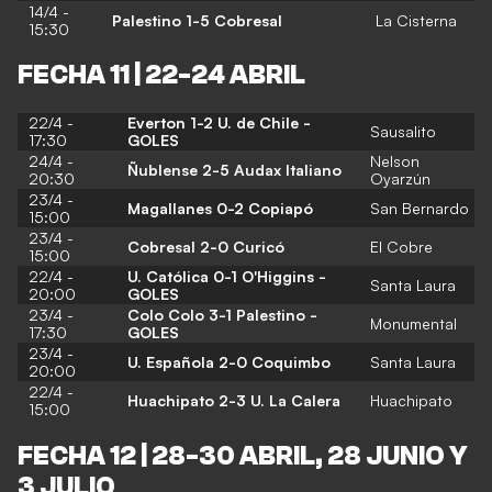
14/4 -
Palestino 1-5 Cobresal
La Cisterna
15:30
FECHA 11 | 22-24 ABRIL
22/4 -
Everton 1-2 U. de Chile -
Sausalito
17:30
GOLES
24/4 -
Nelson
Ñublense 2-5 Audax Italiano
20:30
Oyarzún
23/4 -
Magallanes 0-2 Copiapó
San Bernardo
15:00
23/4 -
Cobresal 2-0 Curicó
El Cobre
15:00
22/4 -
U. Católica 0-1 O'Higgins -
Santa Laura
20:00
GOLES
23/4 -
Colo Colo 3-1 Palestino -
Monumental
17:30
GOLES
23/4 -
U. Española 2-0 Coquimbo
Santa Laura
20:00
22/4 -
Huachipato 2-3 U. La Calera
Huachipato
15:00
FECHA 12 | 28-30 ABRIL, 28 JUNIO Y
3 JULIO