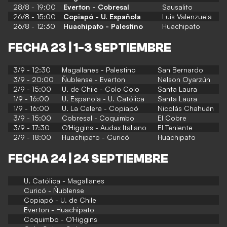
28/8 - 19:00
Everton - Cobresal
Sausalito
26/8 - 15:00
Copiapó - U. Española
Luis Valenzuela
26/8 - 12:30
Huachipato - Palestino
Huachipato
FECHA 23 | 1-3 SEPTIEMBRE
3/9 - 12:30
Magallanes - Palestino
San Bernardo
3/9 - 20:00
Ñublense - Everton
Nelson Oyarzún
2/9 - 15:00
U. de Chile - Colo Colo
Santa Laura
1/9 - 16:00
U. Española - U. Católica
Santa Laura
1/9 - 16:00
U. La Calera - Copiapó
Nicolás Chahuán
3/9 - 15:00
Cobresal - Coquimbo
El Cobre
3/9 - 17:30
O'Higgins - Audax Italiano
El Teniente
2/9 - 18:00
Huachipato - Curicó
Huachipato
FECHA 24 | 24 SEPTIEMBRE
U. Católica - Magallanes
Curicó - Ñublense
Copiapó - U. de Chile
Everton - Huachipato
Coquimbo - O'Higgins