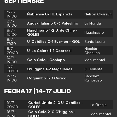
SEPTIEMBRE
6/7 -
Ñublense 0-1 U. Española
Nelson Oyarzún
19:00
7/7 -
Audax Italiano 0-3 Palestino
La Florida
18:00
8/7 -
Huachipato 1-2 U. de Chile -
Huachipato
15:00
GOLES
8/7 -
U. Católica 0-1 Everton - GOL
Santa Laura
17:30
8/7 -
Nicolás
U. La Calera 1-1 Cobresal
20:00
Chahuán
14/9 -
Colo Colo - Copiapó
Monumental
19:00
9/7 -
O'Higgins 1-2 Magallanes
El Teniente
20:00
12/7 -
Sánchez
Coquimbo 1-0 Curicó
19:00
Rumoroso
FECHA 17 | 14-17 JULIO
16/7 -
Curicó Unido 2-0 U. Católica -
La Granja
20:00
GOLES
15/7 -
Colo Colo 2-0 O'Higgins -
Monumental
12:30
GOLES