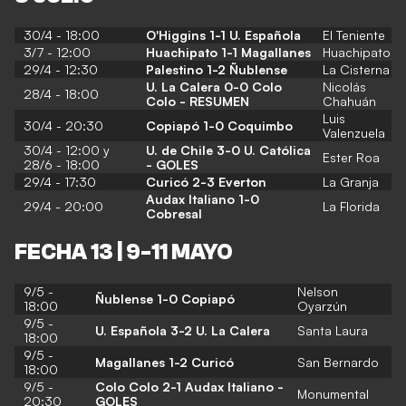
30/4 - 18:00
O'Higgins 1-1 U. Española
El Teniente
3/7 - 12:00
Huachipato 1-1 Magallanes
Huachipato
29/4 - 12:30
Palestino 1-2 Ñublense
La Cisterna
U. La Calera 0-0 Colo
Nicolás
28/4 - 18:00
Colo - RESUMEN
Chahuán
Luis
30/4 - 20:30
Copiapó 1-0 Coquimbo
Valenzuela
30/4 - 12:00 y
U. de Chile 3-0 U. Católica
Ester Roa
28/6 - 18:00
-
GOLES
29/4 - 17:30
Curicó 2-3 Everton
La Granja
Audax Italiano 1-0
29/4 - 20:00
La Florida
Cobresal
FECHA 13 | 9-11 MAYO
9/5 -
Nelson
Ñublense 1-0 Copiapó
18:00
Oyarzún
9/5 -
U. Española 3-2 U. La Calera
Santa Laura
18:00
9/5 -
Magallanes 1-2 Curicó
San Bernardo
18:00
9/5 -
Colo Colo 2-1 Audax Italiano -
Monumental
20:30
GOLES