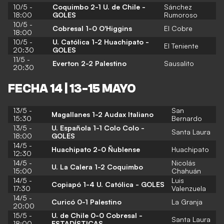
10/5 -
Coquimbo 2-1 U. de Chile -
Sánchez
18:00
GOLES
Rumoroso
10/5 -
Cobresal 1-0 O'Higgins
El Cobre
18:00
10/5 -
U. Católica 1-2 Huachipato -
El Teniente
20:30
GOLES
11/5 -
Everton 2-2 Palestino
Sausalito
20:30
FECHA 14 | 13-15 MAYO
13/5 -
San
Magallanes 1-2 Audax Italiano
15:30
Bernardo
13/5 -
U. Española 1-1 Colo Colo -
Santa Laura
18:00
GOLES
14/5 -
Huachipato 2-0 Ñublense
Huachipato
12:30
14/5 -
Nicolás
U. La Calera 1-2 Coquimbo
15:00
Chahuán
14/5 -
Luis
Copiapó 1-4 U. Católica - GOLES
17:30
Valenzuela
14/5 -
Curicó 0-1 Palestino
La Granja
20:00
15/5 -
U. de Chile 0-0 Cobresal -
Santa Laura
18:00
ESTADÍSTICAS