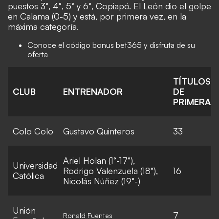
puestos 3°, 4°, 5° y 6°, Copiapó
. El León
dio el golpe
en Calama (0-5)
y está, por primera vez, en la
máxima categoría.
Conoce el
código bonus bet365
y disfruta de su
oferta
TÍTULOS
CLUB
ENTRENADOR
DE
PRIMERA
Colo Colo
Gustavo Quinteros
33
Ariel Holan (1°-17°),
Universidad
Rodrigo Valenzuela (18°),
16
Católica
Nicolás Núñez (19°-)
Unión
7
Ronald Fuentes