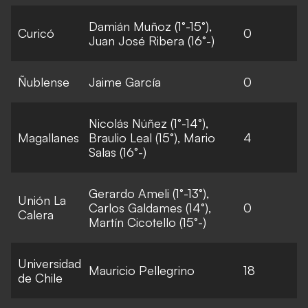
Damián Muñoz (1°-15°),
Curicó
0
Juan José Ribera (16°-)
Ñublense
Jaime García
0
Nicolás Núñez (1°-14°),
Magallanes
Braulio Leal (15°), Mario
4
Salas (16°-)
Gerardo Ameli (1°-13°),
Unión La
Carlos Galdames (14°),
0
Calera
Martín Cicotello (15°-)
Universidad
Mauricio Pellegrino
18
de Chile