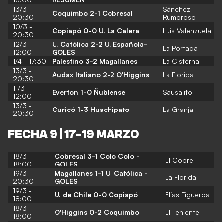
13/3 -
Sánchez
Coquimbo 2-1 Cobresal
20:30
Rumoroso
10/3 -
Copiapó 0-0 U. La Calera
Luis Valenzuela
20:30
12/3 -
U. Católica 2-2 U. Española-
La Portada
12:00
GOLES
1/4 - 17:30
Palestino 3-2 Magallanes
La Cisterna
13/3 -
Audax Italiano 2-2 O'Higgins
La Florida
20:30
11/3 -
Everton 1-0 Ñublense
Sausalito
12:00
13/3 -
Curicó 1-3 Huachipato
La Granja
20:30
FECHA 9 | 17-19 MARZO
18/3 -
Cobresal 3-1 Colo Colo -
El Cobre
18:00
GOLES
19/3 -
Magallanes 1-1 U. Católica -
La Florida
20:30
GOLES
19/3 -
U. de Chile 0-0 Copiapó
Elías Figueroa
18:00
18/3 -
O'Higgins 0-2 Coquimbo
El Teniente
18:00