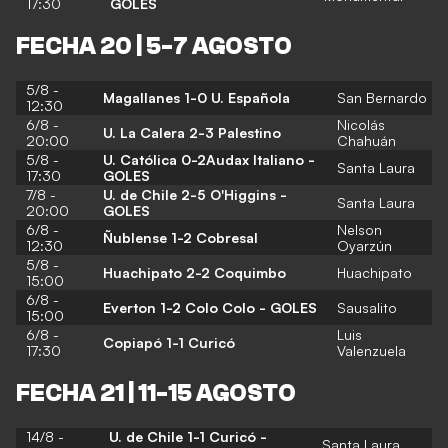
17:30
GOLES
FECHA 20 | 5-7 AGOSTO
5/8 -
Magallanes 1-0 U. Española
San Bernardo
12:30
6/8 -
Nicolás
U. La Calera 2-3 Palestino
20:00
Chahuán
5/8 -
U. Católica 0-2Audax Italiano -
Santa Laura
17:30
GOLES
7/8 -
U. de Chile 2-5 O'Higgins -
Santa Laura
20:00
GOLES
6/8 -
Nelson
Ñublense 1-2 Cobresal
12:30
Oyarzún
5/8 -
Huachipato 2-2 Coquimbo
Huachipato
15:00
6/8 -
Everton 1-2 Colo Colo - GOLES
Sausalito
15:00
6/8 -
Luis
Copiapó 1-1 Curicó
17:30
Valenzuela
FECHA 21 | 11-15 AGOSTO
14/8 -
U. de Chile 1-1 Curicó -
Santa Laura