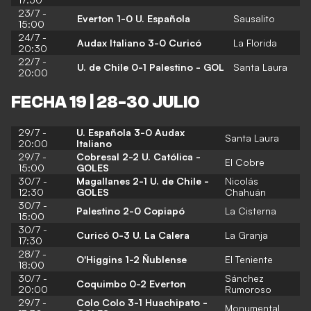
23/7 -
Everton 1-0 U. Española
Sausalito
15:00
24/7 -
Audax Italiano 3-0 Curicó
La Florida
20:30
22/7 -
U. de Chile 0-1 Palestino
- GOL
Santa Laura
20:00
FECHA 19 | 28-30 JULIO
29/7 -
U. Española 3-0 Audax
Santa Laura
20:00
Italiano
29/7 -
Cobresal 2-2 U. Católica -
El Cobre
15:00
GOLES
30/7 -
Magallanes 2-1 U. de Chile -
Nicolás
12:30
GOLES
Chahuán
30/7 -
Palestino 2-0 Copiapó
La Cisterna
15:00
30/7 -
Curicó 0-3 U. La Calera
La Granja
17:30
28/7 -
O'Higgins 1-2 Ñublense
El Teniente
18:00
30/7 -
Sánchez
Coquimbo 0-2 Everton
20:00
Rumoroso
29/7 -
Colo Colo 3-1 Huachipato -
Monumental