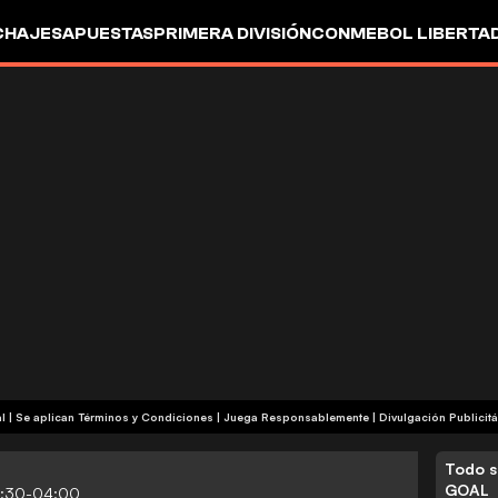
CHAJES
APUESTAS
PRIMERA DIVISIÓN
CONMEBOL LIBERTA
+18 | Contenido Comercial | Se aplican Términos y Condiciones | Juega Responsablemente
|
Divulgación Publicitá
Todo s
GOAL
2:30-04:00