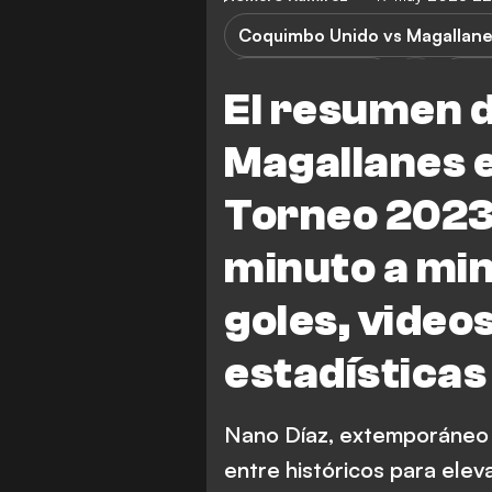
Coquimbo Unido vs Magallan
Coquimbo Unido
Maga
El resumen 
Magallanes e
Torneo 2023:
minuto a min
goles, video
estadísticas
Nano Díaz, extemporáneo 
entre históricos para eleva