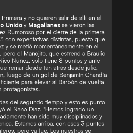
imera y no quieren salir de allí en el
o Unido
y
Magallanes
se vieron las
ez Rumoroso por el cierre de la primera
con expectativas distintas, puesto que
vez y se metió momentáneamente en el
 pero el Manojito, que estrenó a Braulio
 Nico Núñez, solo tiene 8 puntos y ante
ue remar desde tan atrás desde julio,
ón, luego de un gol de Benjamín Chandía
iciente para elevar al Barbón de vuelta
s protagonistas.
gadas del segundo tiempo y esto es punto
eyó el Nano Díaz. "Hemos logrado un
unadamente han sido muy disciplinados y
nica. Estamos arriba, con esos 3 puntos
nteros, pero ya fue. Los nuestros se