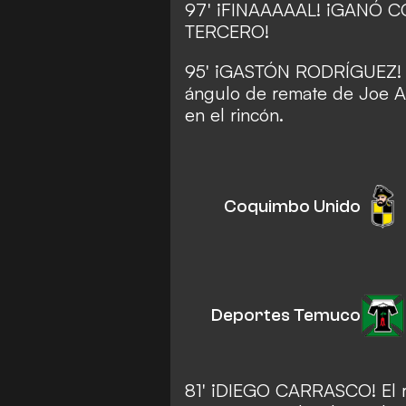
97' ¡FINAAAAAL! ¡GANÓ 
TERCERO!
95' ¡GASTÓN RODRÍGUEZ! El
ángulo de remate de Joe Abr
en el rincón.
Coquimbo Unido
Deportes Temuco
81' ¡DIEGO CARRASCO! El re