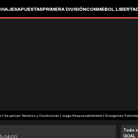
CHAJES
APUESTAS
PRIMERA DIVISIÓN
CONMEBOL LIBERTA
+18 | Contenido Comercial | Se aplican Términos y Condiciones | Juega Responsablemente
|
Divulgación Publicitá
Todo s
GOAL
35-04:00