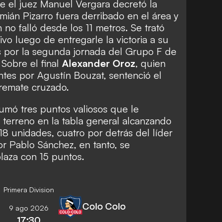
re el juez Manuel Vergara decretó la
án Pizarro fuera derribado en el área y
 no falló desde los 11 metros. Se trató
ivo luego de entregarle la victoria a su
 por la segunda jornada del
Grupo F
de
.
Sobre el final
Alexander Oroz
, quien
ntes por Agustín Bouzat, sentenció el
 remate cruzado.
umó tres puntos valiosos que le
 terreno en la tabla general alcanzando
18 unidades, cuatro por detrás del líder
or Pablo Sánchez, en tanto, se
laza con 15 puntos.
Primera Division
Colo Colo
9 ago 2026
17:30