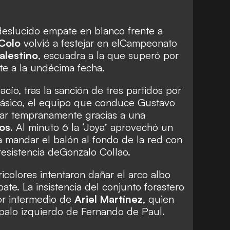
eslucido empate en blanco frente a
Colo
volvió a festejar en el
Campeonato
alestino
, escuadra a la que superó por
te a la undécima fecha.
cío, tras la sanción de tres partidos por
clásico, el equipo que conduce Gustavo
rar tempranamente gracias a una
ios
. Al minuto 6 la ‘Joya’ aprovechó un
a mandar el balón al fondo de la red con
resistencia de
Gonzalo Collao.
ricolores intentaron dañar el arco albo
ate. La insistencia del conjunto forastero
por intermedio de
Ariel Martínez
, quien
 palo izquierdo de Fernando de Paul.