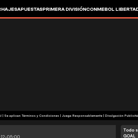
CHAJES
APUESTAS
PRIMERA DIVISIÓN
CONMEBOL LIBERTA
+18 | Contenido Comercial | Se aplican Términos y Condiciones | Juega Responsablemente
|
Divulgación Publicitá
Todo s
GOAL
:12-05:00