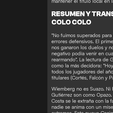
mantener el título local e
RESUMEN Y TRANSM
COLO COLO
"No fuimos superados para
errores defensivos. El pri
nos ganaron los duelos y no
negativo podía venir en c
rearmando". La lectura de G
como la más decidora: "Hoy
todos los jugadores del añ
titulares (Cortés, Falcón y P
Wiemberg no es Suazo. Ni R
Gutiérrez son como Opazo. 
Costa se le extraña con la f
nadie se anima con un míse
extremos. Este nuevo Caci