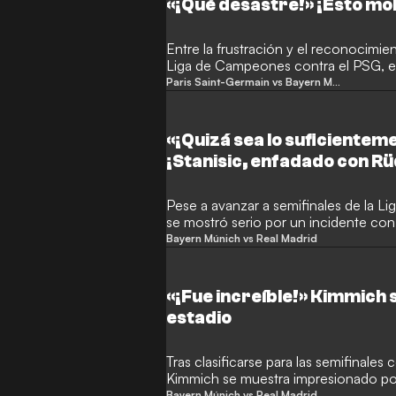
«¡Qué desastre!» ¡Esto mo
Entre la frustración y el reconocimien
Liga de Campeones contra el PSG, el
encuentro desde la grada por sanción
Paris Saint-Germain vs Bayern Múnich
«catástrofe». Aun así, destaca la for
remontada de su equipo.
«¡Quizá sea lo suficientem
¡Stanisic, enfadado con Rü
Pese a avanzar a semifinales de la L
se mostró serio por un incidente con
Bayern Múnich vs Real Madrid
«¡Fue increíble!» Kimmich 
estadio
Tras clasificarse para las semifinales
Kimmich se muestra impresionado por 
coreografía de los aficionados.
Bayern Múnich vs Real Madrid