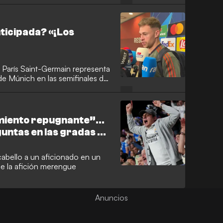
ticipada? «¡Los
el París Saint-Germain representa
 de Múnich en las semifinales de
ntas en las gradas del
de la afición merengue