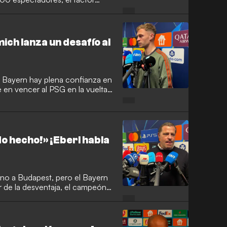
 el PSG y el pase a la siguiente
ch lanza un desafío al
C Bayern hay plena confianza en
 en vencer al PSG en la vuelta.
ro; buscan ganar en casa para
to.
do hecho!» ¡Eberl habla
mino a Budapest, pero el Bayern
r de la desventaja, el campeón
emontada y quiere darle la
za» local.