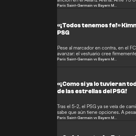
campo debe impulsar la victoria sobre
Paris Saint-Germain vs Bayern Múnich
ronda.
«¡Todos tenemos fe!» Kimmi
PSG
Pese al marcador en contra, en el F
avanzar: el vestuario cree firmemente
Los muniqueses no esperan un milag
Paris Saint-Germain vs Bayern Múnich
forzar la prórroga o clasificarse direc
«¡Como si ya lo tuvieran to
de las estrellas del PSG!
Tras el 5-2, el PSG ya se veía de ca
sabe que aún tiene opciones. A pesa
histórico confía en su capacidad de r
Paris Saint-Germain vs Bayern Múnich
vuelta a la eliminatoria en su «fortale