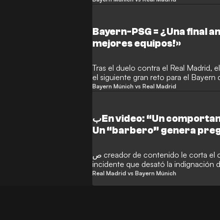
Bayern-PSG = ¿Una final an
mejores equipos!»
Tras el duelo contra el Real Madrid, 
el siguiente gran reto para el Bayern
la Liga de Campeones.
Bayern Múnich vs Real Madrid
بEn video: “Un comportamiento repugnante”...
Un “barbero” genera pregu
Real y el Bayern
ص creador de contenido le corta el cabello a un aficionado en un
incidente que desató la indignación 
Real Madrid vs Bayern Múnich