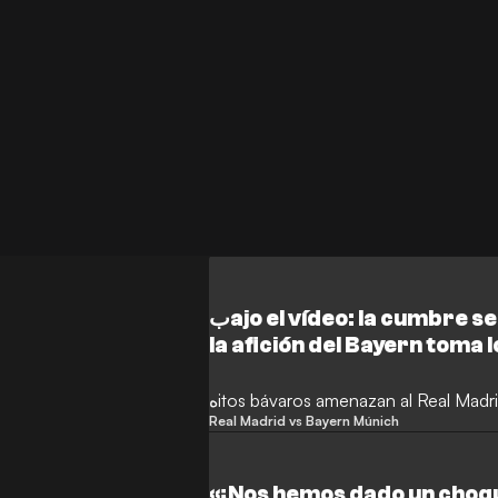
بajo el vídeo: la cumbre se enciende temprano…
la afición del Bayern toma 
Bernabéu
هitos bávaros amenazan al Real Madr
Real Madrid vs Bayern Múnich
«¡Nos hemos dado un choq