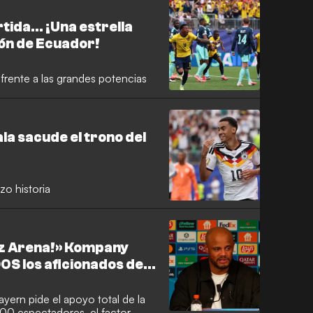
tida... ¡Una estrella
ión de Ecuador!
n frente a las grandes potencias
ala sacude el trono del
zo historia
anz Arena!» Kompany
OS los aficionados del
ayern pide el apoyo total de la
000 espectadores, el factor