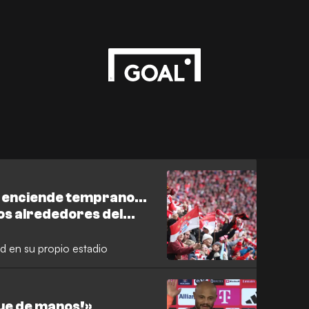
los alrededores del
id en su propio estadio
ue de manos!»