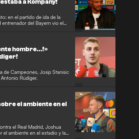
lestaba a Kompany!
to: en el partido de ida de la
 entrenador del Bayern vio el
, algo que califica de
taleza mental y la capacidad de
ente hombre...!»
diger!
iga de Campeones, Josip Stanisic
 Antonio Rüdiger.
sobre el ambiente en el
 contra el Real Madrid, Joshua
el ambiente en el estadio y la