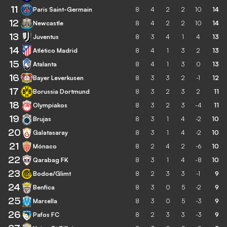
11
Paris Saint-Germain
8
4
2
2
10
14
12
Newcastle
8
4
2
2
10
14
13
Juventus
8
3
4
1
4
13
14
Atlético Madrid
8
4
1
3
2
13
15
Atalanta
8
4
1
3
0
13
16
Bayer Leverkusen
8
3
3
2
-1
12
17
Borussia Dortmund
8
3
2
3
2
11
18
Olympiakos
8
3
2
3
-4
11
19
Brujas
8
3
1
4
-2
10
20
Galatasaray
8
3
1
4
-2
10
21
Mónaco
8
2
4
2
-6
10
22
Qarabag FK
8
3
1
4
-8
10
23
Bodoe/Glimt
8
2
3
3
-1
9
24
Benfica
8
3
0
5
-2
9
25
Marsella
8
3
0
5
-3
9
26
Pafos FC
8
2
3
3
-3
9