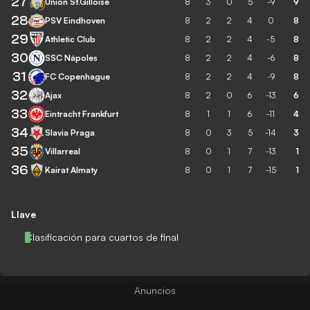
27
Union St.Gilloise
8
3
0
5
-9
9
28
PSV Eindhoven
8
2
2
4
0
8
29
Athletic Club
8
2
2
4
-5
8
30
SSC Nápoles
8
2
2
4
-6
8
31
FC Copenhague
8
2
2
4
-9
8
32
Ajax
8
2
0
6
-13
6
33
Eintracht Frankfurt
8
1
1
6
-11
4
34
Slavia Praga
8
0
3
5
-14
3
35
Villarreal
8
0
1
7
-13
1
36
Kairat Almaty
8
0
1
7
-15
1
Llave
Clasificación para cuartos de final