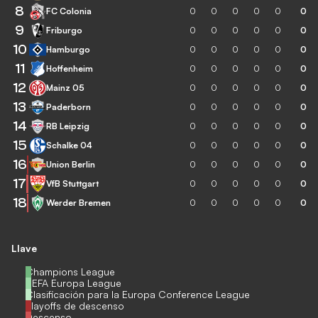
8
FC Colonia
0
0
0
0
0
0
9
Friburgo
0
0
0
0
0
0
10
Hamburgo
0
0
0
0
0
0
11
Hoffenheim
0
0
0
0
0
0
12
Mainz 05
0
0
0
0
0
0
13
Paderborn
0
0
0
0
0
0
14
RB Leipzig
0
0
0
0
0
0
15
Schalke 04
0
0
0
0
0
0
16
Union Berlin
0
0
0
0
0
0
17
VfB Stuttgart
0
0
0
0
0
0
18
Werder Bremen
0
0
0
0
0
0
Llave
Champions League
UEFA Europa League
Clasificación para la Europa Conference League
Playoffs de descenso
Descenso