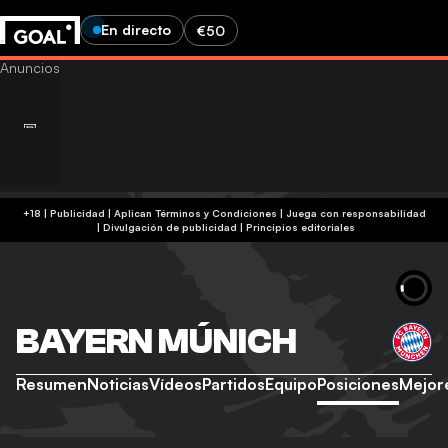
En directo
€50
+18 | Publicidad | Aplican Términos y Condiciones | Juega con responsabilidad
|
Divulgación de publicidad
|
Principios editoriales
BAYERN MÚNICH
Resumen
Noticias
Vídeos
Partidos
Equipo
Posiciones
Mejor