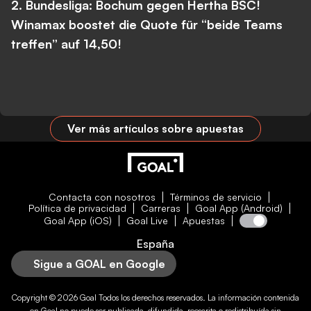
2. Bundesliga: Bochum gegen Hertha BSC!
Winamax boostet die Quote für “beide Teams
treffen” auf 14,50!
Ver más artículos sobre apuestas
Contacta con nosotros
Términos de servicio
Política de privacidad
Carreras
Goal App (Android)
Goal App (iOS)
Goal Live
Apuestas
España
Sigue a GOAL en Google
Copyright © 2026
Goal
Todos los derechos reservados. La información contenida
en
Goal
no puede ser publicada, difundida, reescrita o redistribuída sin