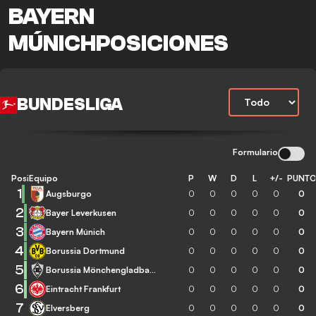
BAYERN
MÚNICHPOSICIONES
BUNDESLIGA
Formulario
Posición
Equipo
P
W
D
L
+/-
PUNT
1
Augsburgo
0
0
0
0
0
0
2
Bayer Leverkusen
0
0
0
0
0
0
3
Bayern Múnich
0
0
0
0
0
0
4
Borussia Dortmund
0
0
0
0
0
0
5
Borussia Mönchengladbach
0
0
0
0
0
0
6
Eintracht Frankfurt
0
0
0
0
0
0
7
Elversberg
0
0
0
0
0
0