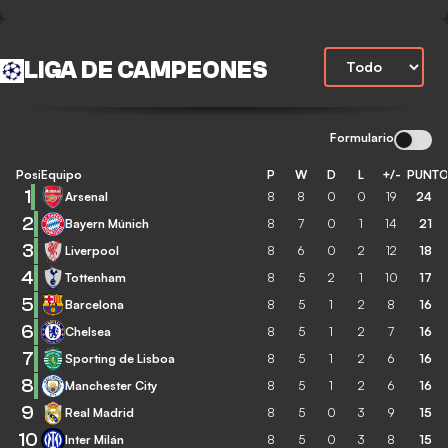
LIGA DE CAMPEONES
Formulario
Posición
Equipo
P
W
D
L
+/-
PUNT
1
Arsenal
8
8
0
0
19
24
2
Bayern Múnich
8
7
0
1
14
21
3
Liverpool
8
6
0
2
12
18
4
Tottenham
8
5
2
1
10
17
5
Barcelona
8
5
1
2
8
16
6
Chelsea
8
5
1
2
7
16
7
Sporting de Lisboa
8
5
1
2
6
16
8
Manchester City
8
5
1
2
6
16
9
Real Madrid
8
5
0
3
9
15
10
Inter Milán
8
5
0
3
8
15