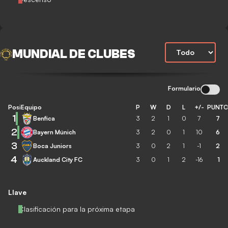
MUNDIAL DE CLUBES
Formulario
Posición
Equipo
P
W
D
L
+/-
PUNT
1
Benfica
3
2
1
0
7
7
2
Bayern Múnich
3
2
0
1
10
6
3
Boca Juniors
3
0
2
1
-1
2
4
Auckland City FC
3
0
1
2
-16
1
Llave
Clasificación para la próxima etapa