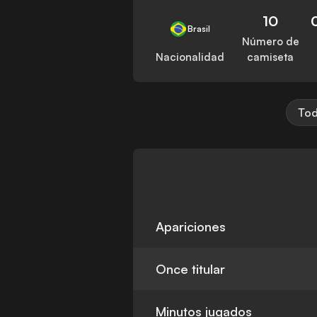
10
Brasil
Número de
Nacionalidad
camiseta
Tod
Apariciones
Once titular
Minutos jugados