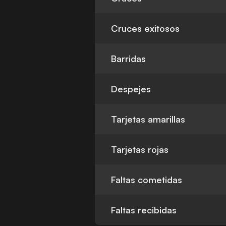
Cruces exitosos
Barridas
Despejes
Tarjetas amarillas
Tarjetas rojas
Faltas cometidas
Faltas recibidas