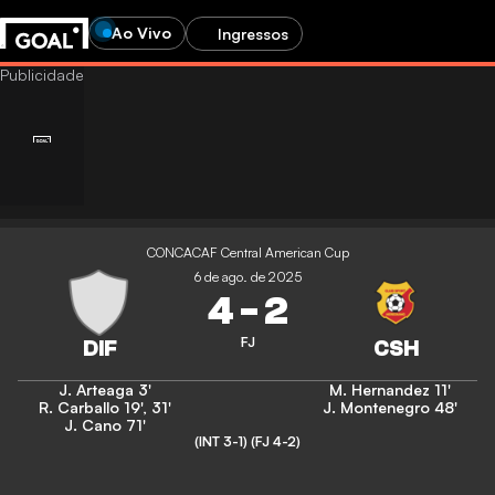
Ao Vivo
Ingressos
CONCACAF Central American Cup
6 de ago. de 2025
4
-
2
FJ
J. Arteaga
3'
M. Hernandez
11'
R. Carballo
19'
,
31'
J. Montenegro
48'
J. Cano
71'
(INT 3-1)
(FJ 4-2)