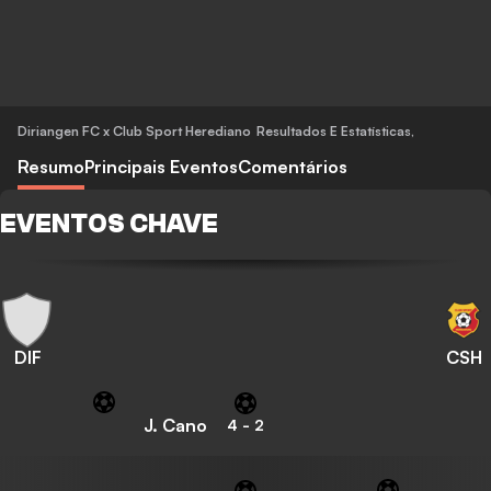
Diriangen FC x Club Sport Herediano
Resultados E Estatísticas
,
Resumo
Principais Eventos
Comentários
EVENTOS CHAVE
DIF
CSH
J. Cano
4
-
2