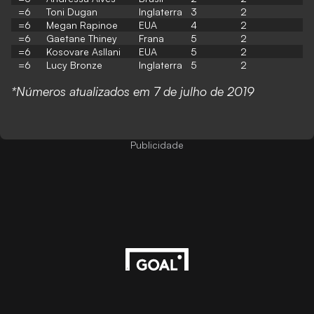
=6
Toni Dugan
Inglaterra
3
2
=6
Megan Rapinoe
EUA
4
2
=6
Gaetane Thiney
Frana
5
2
=6
Kosovare Asllani
EUA
5
2
=6
Lucy Bronze
Inglaterra
5
2
*Números atualizados em 7 de julho de 2019
Publicidade