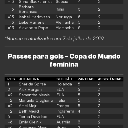
=13
Stina Blackstenius
Suécia
4
2
Barbara
=13
Itália
5
2
Bonansea
=13
Isabell Herlovsen
Noruega
5
2
=13
Lieke Martens
Alemanha
5
2
=13
Alexandra Popp
Alemanha
5
2
*Números atualizados em 7 de julho de 2019
Passes para gols - Copa do Mundo
feminina
POS.
JOGADORA
SELEÇÃO
PARTIDAS
ASSISTÊNCIAS
1
Sherida Spitse
Holanda
5
4
2
Alex Morgan
EUA
5
3
=2
Samantha Mewis
EUA
5
3
=2
Manuela Giugliano
Itália
5
3
=2
Amel Majri
França
5
3
=2
Beth Mead
Inglaterra
4
3
6
Tierna Davidson
EUA
2
=6
Emily Gielnik
Austrlia
3
2
=6
Andressa Alves
Brasil
2
2