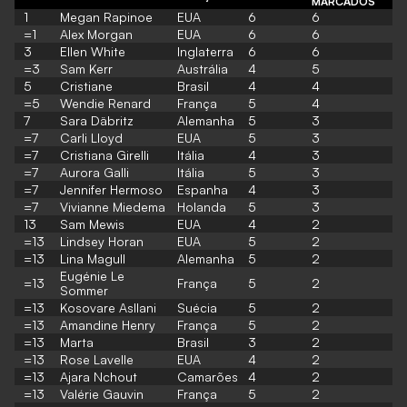
MARCADOS
1
Megan Rapinoe
EUA
6
6
=1
Alex Morgan
EUA
6
6
3
Ellen White
Inglaterra
6
6
=3
Sam Kerr
Austrália
4
5
5
Cristiane
Brasil
4
4
=5
Wendie Renard
França
5
4
7
Sara Däbritz
Alemanha
5
3
=7
Carli Lloyd
EUA
5
3
=7
Cristiana Girelli
Itália
4
3
=7
Aurora Galli
Itália
5
3
=7
Jennifer Hermoso
Espanha
4
3
=7
Vivianne Miedema
Holanda
5
3
13
Sam Mewis
EUA
4
2
=13
Lindsey Horan
EUA
5
2
=13
Lina Magull
Alemanha
5
2
Eugénie Le
=13
França
5
2
Sommer
=13
Kosovare Asllani
Suécia
5
2
=13
Amandine Henry
França
5
2
=13
Marta
Brasil
3
2
=13
Rose Lavelle
EUA
4
2
=13
Ajara Nchout
Camarões
4
2
=13
Valérie Gauvin
França
5
2