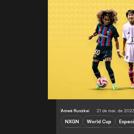
Ameé Ruszkai
21 de mar. de 202
NXGN
World Cup
Especi
Premiere Ligue
NWSL
L