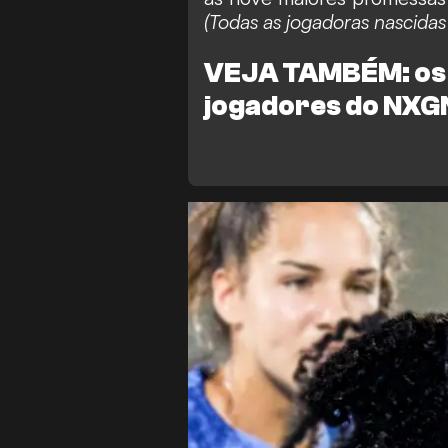
(Todas as jogadoras nascidas
FC Rosengaard
Suéci
VEJA TAMBÉM:
os
Nigéria
Liga MX Feme
jogadores do NXG