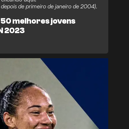
 depois de primeiro de janeiro de 2004).
a F
México F
Pachuca
 50 melhores jovens
nil
N 2023