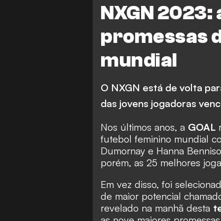
NXGN 2023: 
L1 League
Real Madrid Fem
promessas d
NTV Tokyo Verdy Beleza
mundial
Barcelona
Espanha
Alemanha
Reims
O NXGN está de volta par
A. Thompson
J. Shaw
Sa
das jovens jogadoras ven
Estados Unidos
Serie
Nos últimos anos, a
GOAL
r
Itália F
H. Bugeja
Ma
futebol feminino mundial 
Dumornay e Hanna Bennison
Fleury Merogis U.S
Fr
porém, as 25 melhores jog
Damallsvenskan
Toppserie
Em vez disso, foi selecion
de maior potencial chama
Brann
Uganda
revelado na manhã desta
t
Atletico Madrid Femenino
as nove maiores promessa