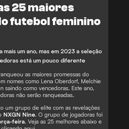
as 25 maiores
enino
Colômbia
o futebol feminino
Japão
Brasil
W. Kaptein
Holanda F
Bayern Munich
Camarões F
Eredivisie
a mais um ano, mas em 2023 a seleção
n Diego Wave FC
Angel City FC
cedoras está um pouco diferente
 A Femminile
C. Beccari
Juventus
anqueou as maiores promessas do
lta
Orlando Pride
com nomes como Lena Oberdorf, Melchie
 saindo como vencedoras. Este ano,
ança
Chelsea FC Women
adoras não serão ranqueadas.
n
S. Gaupset
Noruega F
ado um grupo de elite com as revelações
do
NXGN Nine
. O grupo de jogadoras foi
Bordeaux
erça-feira
. Veja as 25 melhores abaixo e
Portland Thorns
s
clicando aqui.