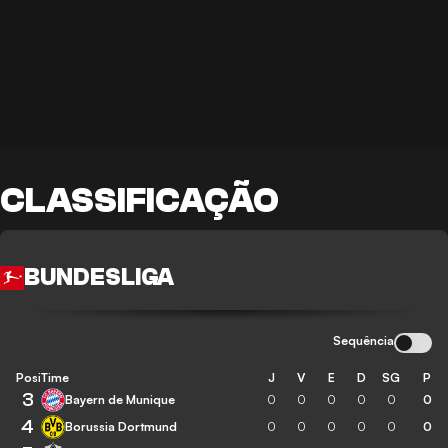
CLASSIFICAÇÃO
BUNDESLIGA
Sequência
Posição
Time
J
V
E
D
SG
P
3
Bayern de Munique
0
0
0
0
0
0
4
Borussia Dortmund
0
0
0
0
0
0