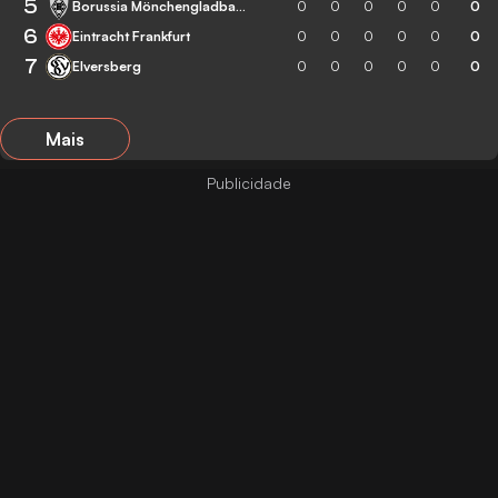
5
Borussia Mönchengladbach
0
0
0
0
0
0
6
Eintracht Frankfurt
0
0
0
0
0
0
7
Elversberg
0
0
0
0
0
0
Mais