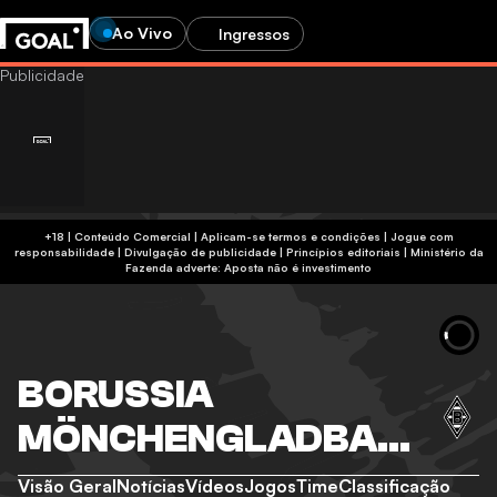
Ao Vivo
Ingressos
+18 | Conteúdo Comercial | Aplicam-se termos e condições | Jogue com
responsabilidade
|
Divulgação de publicidade
|
Princípios editoriais
|
Ministério da
Fazenda adverte: Aposta não é investimento
BORUSSIA
MÖNCHENGLADBAC
H
Visão Geral
Notícias
Vídeos
Jogos
Time
Classificação