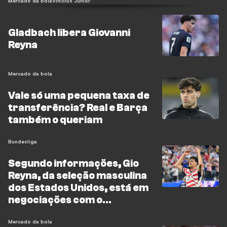
Mercado da bola
Vinicius Junior
Gladbach libera Giovanni
Reyna
Mercado da bola
Vale só uma pequena taxa de
transferência? Real e Barça
também o queriam
Bundesliga
Segundo informações, Gio
Reyna, da seleção masculina
dos Estados Unidos, está em
negociações com o
Strasbourg
Mercado da bola