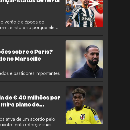
ançar status de herói
, o verão é a época do
eram, e não é só porque ele é
o a cada quatro anos! Na
ada significa apenas uma
A janela de 2026 mais uma vez
com alguns nomes de peso
ões sobre o Paris?
ias antes do fechamento da
ído no Marseille
edos e bastidores importantes
a de € 40 milhões por
 mira plano de
s
ca ativa de um acordo pelo
uanto tenta reforçar suas