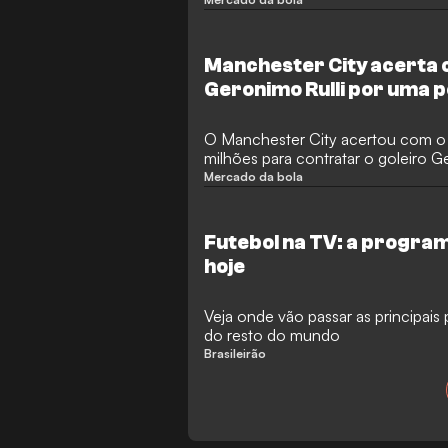
opções de longo prazo. Segundo
francês está disposto a investir a
seleção japonesa, que posteriorm
para dar continuidade ao seu dese
Manchester City acerta 
Geronimo Rulli por uma p
milhões como substituto
O Manchester City acertou com o 
milhões para contratar o goleiro G
direto de James Trafford. O goleir
Mercado da bola
retorna ao Etihad Stadium uma déc
passagem pelo clube, oferecendo
saída de Trafford para o rival da 
Futebol na TV: a progra
milhões.
hoje
Veja onde vão passar as principais p
do resto do mundo
Brasileirão