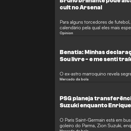
Bruno brilhante pode alc
cult no Arsenal
Para alguns torcedores de futebol
calendário pela qual eles mais esp
preenchido por uma Copa do Mund
Opinion
verdade, é porque o fim da tempor
coisa: é hora das transferências! 
está se mostrando movimentada, 
Benatia: Minhas declaraç
acertando transferências milionár
Sou livre - e me senti tra
janela em 1º de setembro.
O ex-astro marroquino revela segr
Mercado da bola
PSG planeja transferênci
Suzuki enquanto Enrique
empréstimo da Juventu
O Paris Saint-Germain está em bus
goleiro do Parma, Zion Suzuki, enq
Mercado da bola