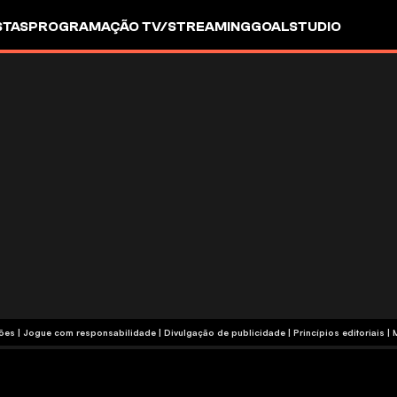
STAS
PROGRAMAÇÃO TV/STREAMING
GOALSTUDIO
termos e condições | Jogue com responsabilidade
|
Divulgação de publicidade
|
Princípios editoriais
|