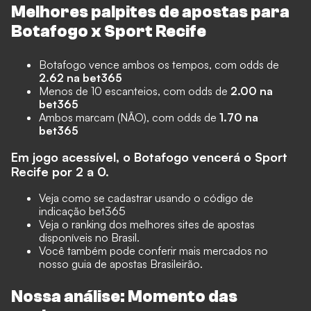
Melhores palpites de apostas para
Botafogo x Sport Recife
Botafogo vence ambos os tempos, com odds de
2.62 na
bet365
Menos de 10 escanteios, com odds de
2.00 na
bet365
Ambos marcam (NÃO), com odds de
1.70 na
bet365
Em jogo acessível, o Botafogo vencerá o Sport
Recife por 2 a 0.
Veja como se cadastrar usando o
código de
indicação bet365
Veja o ranking dos
melhores sites de apostas
disponíveis no Brasil.
Você também pode conferir mais mercados no
nosso
guia de apostas Brasileirão.
Nossa análise: Momento das