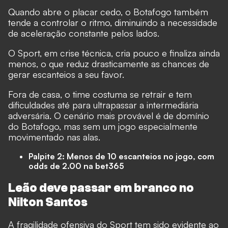
Quando abre o placar cedo, o Botafogo também
tende a controlar o ritmo, diminuindo a necessidade
de aceleração constante pelos lados.
O Sport, em crise técnica, cria pouco e finaliza ainda
menos, o que reduz drasticamente as chances de
gerar escanteios a seu favor.
Fora de casa, o time costuma se retrair e tem
dificuldades até para ultrapassar a intermediária
adversária. O cenário mais provável é de domínio
do Botafogo, mas sem um jogo especialmente
movimentado nas alas.
Palpite 2: Menos de 10 escanteios no jogo, com
odds de 2.00 na
bet365
Leão deve passar em branco no
Nilton Santos
A fragilidade ofensiva do Sport tem sido evidente ao