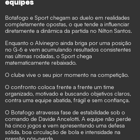
equipes
Botafogo e Sport chegam ao duelo em realidades
completamente opostas, o que tende a influenciar
diretamente a dinâmica da partida no Nilton Santos.
Enquanto o Alvinegro ainda briga por uma posição
no G-6 e vem acumulando resultados consistentes
nas últimas rodadas, o Sport chega
matematicamente rebaixado.
O clube vive o seu pior momento na competição.
O confronto coloca frente a frente um time
organizado, motivado e buscando objetivos claros,
contra uma equipe abatida, frágil e sem confiança.
O Botafogo atravessa fase de estabilidade sob o
comando de Davide Ancelotti. A equipe não perde
há cinco jogos e vem apresentando uma defesa
sólida, boa circulação de bola e intensidade na
pressão pós-perda.