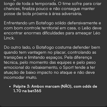
longo de toda a temporada. O time sofre para criar
chances, finaliza pouco e não consegue manter
posse de bola próxima à área adversária.
Enfrentando um Botafogo sólido defensivamente e
com bom controle territorial em casa, o Leão deve
encontrar enormes dificuldades para ameaçar Léo
Linck.
Do outro lado, o Botafogo costuma defender bem
quando tem vantagem no placar, controlando as
transições e limitando espaços. Pela diferença
técnica, pelo momento das equipes e pelo peso
emocional do rebaixamento, o Sport tende a ter
atuação de baixo impacto no ataque e não deve
incomodar muito.
Palpite 3: Ambos marcam (NÃO), com odds de
1.70 na
bet365