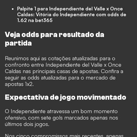
Palpite 1 para
Independiente del Valle x Once
Caldas
: Vitória do Independiente com odds de
1.62 na
bet365
Veja odds para resultado da
partida
Reunimos aqui as cotações atualizadas para o
confronto entre Independiente del Valle x Once
Caldas nas principais casas de apostas. Confira a
seguir as odds atualizadas para o mercado de
apostas 1x2.
Expectativa de jogo movimentado
O Independiente atravessa um bom momento
ofensivo, com sete gols marcados apenas nos
últimos dois jogos.
Nos cinco compromissos mais recentes, apenas