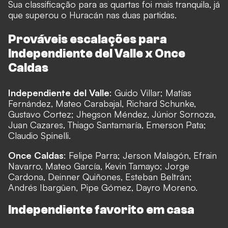
Sua classificação para as quartas foi mais tranquila, já
que superou o Huracán nas duas partidas.
Prováveis escalações para
Independiente del Valle x Once
Caldas
Independiente del Valle
: Guido Villar; Matías
Fernández, Mateo Carabajal, Richard Schunke,
Gustavo Cortez; Jhegson Méndez, Júnior Sornoza,
Juan Cazares, Thiago Santamaría, Emerson Pata;
Claudio Spinelli.
Once Caldas
: Felipe Parra; Jerson Malagón, Efrain
Navarro, Mateo García, Kevin Tamayo; Jorge
Cardona, Deinner Quiñones, Esteban Beltrán;
Andrés Ibargüen, Pipe Gómez, Dayro Moreno.
Independiente favorito em casa