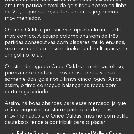
em uma partida o total de gols ficou abaixo da linha
de 2,5, o que reforça a tendência de jogos mais
movimentados.
O Once Caldas, por sua vez, apresenta um perfil
mais contido. A equipe colombiana vem de três
partidas consecutivas com placares muito enxutos,
sem que nenhum desses duelos tenha ultrapassado
um gol no total.
O estilo de jogo do Once Caldas é mais cauteloso,
priorizando a defesa, prova disso é que sofreu
somente dois gols nos últimos cinco jogos. Ainda
assim, o time consegue balançar as redes com
certa regularidade.
Assim, há boas chances para esse mercado, já que
o time argentino costuma participar de jogos
movimentados e o Once Caldas, mesmo com estilo
cauteloso, tende a contribuir para o placar.
Palpite 2 para
Independiente del Valle x Once