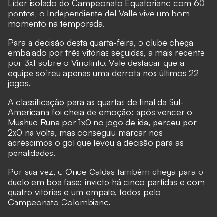
Líder isolado do Campeonato Equatoriano com 60
pontos, o Independiente del Valle vive um bom
momento na temporada.
Para a decisão desta quarta-feira, o clube chega
embalado por três vitórias seguidas, a mais recente
por 3x1 sobre o Vinotinto. Vale destacar que a
equipe sofreu apenas uma derrota nos últimos 22
jogos.
A classificação para as quartas de final da Sul-
Americana foi cheia de emoção: após vencer o
Mushuc Runa por 1x0 no jogo de ida, perdeu por
2x0 na volta, mas conseguiu marcar nos
acréscimos o gol que levou a decisão para as
penalidades.
Por sua vez, o Once Caldas também chega para o
duelo em boa fase: invicto há cinco partidas e com
quatro vitórias e um empate, todos pelo
Campeonato Colombiano.