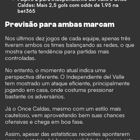
Caldas
: Mais 2,5 gols com odds de 1.95 na
bet365
Previsão para ambas marcam
Nos últimos dez jogos de cada equipe, apenas três
tiveram ambos os times balançando as redes, o que
mostra certa tendência para partidas mais
controladas.
No entanto, o momento atual indica uma
perspectiva diferente. O Independiente del Valle
tem mostrado um ataque eficiente, principalmente
jogando em casa, onde costuma pressionar
bastante os adversários.
Já o Once Caldas, mesmo com um estilo mais
cauteloso, vem aproveitando bem suas chances
ofensivas e chega em boa fase.
Assim, apesar das estatísticas recentes apontarem